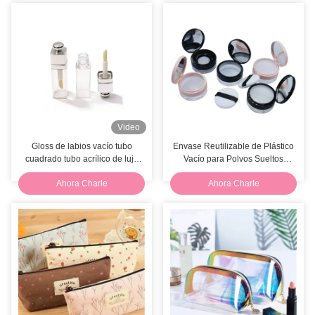
Video
Gloss de labios vacío tubo
Envase Reutilizable de Plástico
cuadrado tubo acrílico de lujo
Vacío para Polvos Sueltos
embalaje de brillo de labios de
Estuche DIY para Maquillaje
Ahora Charle
Ahora Charle
marca privada embalaje de
cosméticos