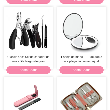
Classic 5pcs Set de cortador de
Espejo de mano LED de doble
uñas DIY Negro de gran
cara plegable con espejo de
apertura conjunto de manicura y
maquillaje de viaje LED USB
Ahora Charle
Ahora Charle
pedicura