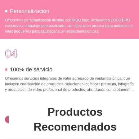
Personalización
Ofrecemos personalización flexible con MOQ bajo, incluyendo LOGOTIPO
exclusivo y embalaje personalizado, con ejecución precisa para pedidos de
lotes pequeños para satisfacer sus necesidades únicas.
04
100% de servicio
Ofrecemos servicios integrales de valor agregado de ventanilla única, que
incluyen codificación de productos, soluciones logísticas premium, fotografía
y producción de video profesional de productos, abordando completamente
sus necesidades operativas y potenciando el crecimiento de su negocio.
Productos
Recomendados