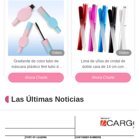
Video
Video
Gradiente de color tubo de
Lima de uñas de cristal de
máscara plástico 9ml tubo de
doble cara de 14 cm con
pestañas vacío doble capa
logotipo personalizado y
Ahora Charle
Ahora Charle
estuche protector
Las Últimas Noticias