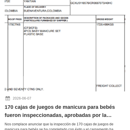
2026-06-07
170 cajas de juegos de manicura para bebés
fueron inspeccionadas, aprobadas por la
aduana y enviadas con éxito hoy
Nos complace anunciar que la inspección de 170 cajas de juegos de
manicura para bebés se ha completado con éxito,y el cargamento ha