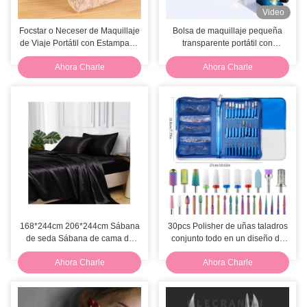
Video
Focstar o Neceser de Maquillaje
Bolsa de maquillaje pequeña
de Viaje Portátil con Estampado
transparente portátil con
de Flores
cremallera, neceser
Ahora Charle
Ahora Charle
impermeable
168*244cm 206*244cm Sábana
30pcs Polisher de uñas taladros
de seda Sábana de cama de
conjunto todo en un diseño de
satén Set de ropa de cama de
las herramientas de manicura
Ahora Charle
Ahora Charle
seda
de la cutícula