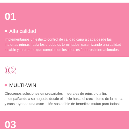
01
Alta calidad
Implementamos un estricto control de calidad capa a capa desde las
materias primas hasta los productos terminados, garantizando una calidad
estable y rastreable que cumple con los altos estándares internacionales.
02
MULTI-WIN
Ofrecemos soluciones empresariales integrales de principio a fin,
acompañando a su negocio desde el inicio hasta el crecimiento de la marca,
y construyendo una asociación sostenible de beneficio mutuo para todas las
partes.
03