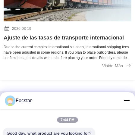
2026-03-19
Ajuste de las tasas de transporte internacional
Due to the current complex international situation, international shipping fees
have been adjusted in some regions. If you plan to place bulk orders, please
confirm the latest details with us before placing your order. Friendly reminder:
For shipments to Europe, we recommend choosing railway ...
Visión Más
Focstar
Contacto rápido
Dirección
7:44 PM
2do Piso, Wanzhong Commercial Plaza, Distrito de
Good day, what product are you looking for?