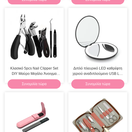
περιέκτες γυαλιστικού χειλιών
μάσκαρα
Κλασικό 5pcs Nail Clipper Set
Διπλό πλευρικό LED καθρέφτη
DIY Μαύρο Μεγάλο Άνοιγμα
χεριού αναδιπλούμενο USB Led
Μανικιούρ και Πεντικιούρ Σετ
ταξιδιωτικό καθρέφτη μακιγιάζ
Συνομιλία τώρα
Συνομιλία τώρα