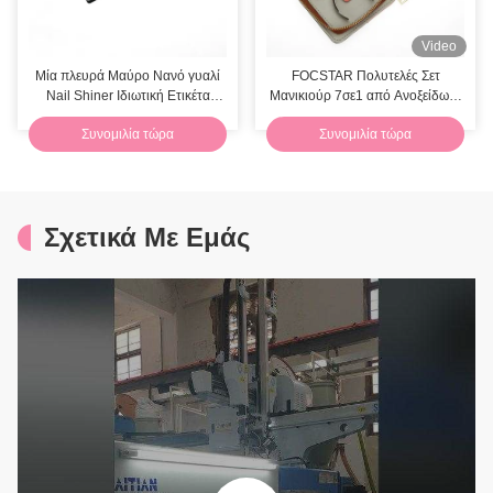
Video
Μία πλευρά Μαύρο Νανό γυαλί
FOCSTAR Πολυτελές Σετ
Nail Shiner Ιδιωτική Ετικέτα
Μανικιούρ 7σε1 από Ανοξείδωτο
Κρυστάλλινη Φίλερ με δερμάτινη
Ατσάλι με Θήκη με Φερμουάρ
Συνομιλία τώρα
Συνομιλία τώρα
θήκη
Σχετικά Με Εμάς