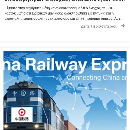
στάλθηκαν σήμερα
Είμαστε στην ευχάριστη θέση να ανακοινώσουμε ότι ο έλεγχος σε 170
χαρτοκιβώτια σετ βρεφικών μανικιούρ ολοκληρώθηκε με επιτυχία και η
αποστολή πέρασε ομαλά τον εκτελωνισμό και εξήχθη επίσημα σήμερα. Αυτή η
παραγγελία, με προορισμό την Κολομβία, σηματοδοτεί ένα ακόμη ορόσημο
Δείτε Περισσότερων
στη συνεργασία μας με τον ...