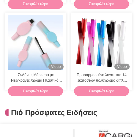
Συνομιλία τώρα
Συνομιλία τώρα
Γυαλιστικού Χειλιών
Video
Video
Σωλήνας Μάσκαρα με
Προσαρμοσμένο λογότυπο 14
Ντεγκραντέ Χρώμα Πλαστικός
εκατοστών πολύχρωμο διπλό
9ml Άδειος Σωλήνας
πλευρικό γυάλινο νυχτικό με
Συνομιλία τώρα
Συνομιλία τώρα
Βλεφαρίδων Διπλής Στρώσης
προστατευτική θήκη
Πιό Πρόσφατες Ειδήσεις