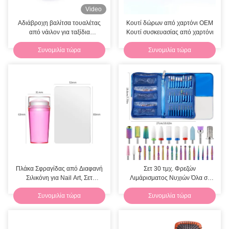
Video
Αδιάβροχη βαλίτσα τουαλέτας
Κουτί δώρων από χαρτόνι OEM
από νάιλον για ταξίδια
Κουτί συσκευασίας από χαρτόνι
τετράγωνη μεγάλη βαλίτσα
Συνομιλία τώρα
Συνομιλία τώρα
τουαλέτας γκρι μπλε
Πλάκα Σφραγίδας από Διαφανή
Σετ 30 τμχ. Φρεζών
Σιλικόνη για Nail Art, Σετ
Λιμάρισματος Νυχιών Όλα σε
Ξυστράς για Σφράγιση Νυχιών
Ένα Σχεδιασμός Εργαλεία
Συνομιλία τώρα
Συνομιλία τώρα
για Nail Artist
Μανικιούρ για τα Πετσάκια