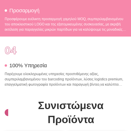
Προσαρμογή
Προσφέρουμε ευέλικτη προσαρμογή χαμηλού MOQ, συμπεριλαμβανομένου
του αποκλειστικού LOGO και της εξατομικευμένης συσκευασίας, με ακριβή
εκτέλεση για παραγγελίες μικρών παρτίδων για να καλύψουμε τις μοναδικές
σας ανάγκες.
04
100% Υπηρεσία
Παρέχουμε ολοκληρωμένες υπηρεσίες προστιθέμενης αξίας,
συμπεριλαμβανομένου του barcoding προϊόντων, λύσεις logistics premium,
επαγγελματική φωτογραφία προϊόντων και παραγωγή βίντεο,να καλύπτει
πλήρως τις επιχειρησιακές σας ανάγκες και να ενισχύει την επιχειρηματική σας
ανάπτυξη.
Συνιστώμενα
Προϊόντα