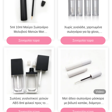
5ml 10ml Μαύρο Σωληνάριο
Χωρίς γυαλάδα, χαριτωμένα
Μολυβιού Ματιών Ματ
σωληνάρια για lip gloss,
Γυαλιστερό Άδειο Μπουκαλάκι
προσαρμοσμένα, 5ml
Συνομιλία τώρα
Συνομιλία τώρα
Μάσκαρα
Video
Σωλήνες γυαλιστικού χειλιών
Ματ άδειο σωληνάριο μάσκαρα
ABS 8ml φιλικοί προς το
με βιδωτό καπάκι, διάμετρος
περιβάλλον, επίπεδοι άδειοι
16mm, λευκό μπουκαλάκι
Συνομιλία τώρα
Συνομιλία τώρα