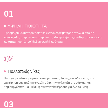
01
ΥΨΗΛΗ ΠΟΙΟΤΗΤΑ
Εφαρμόζουμε αυστηρό ποιοτικό έλεγχο στρώμα προς στρώμα από τις
πρώτες ύλες μέχρι τα τελικά προϊόντα, εξασφαλίζοντας σταθερή, ανιχνεύσιμη
ποιότητα που πληροί διεθνή υψηλά πρότυπα.
02
Πολλαπλές νίκες
Παρέχουμε ολοκληρωμένες επιχειρηματικές λύσεις, συνοδεύοντας την
επιχείρησή σας από την έναρξη μέχρι την ανάπτυξη της μάρκας, και
δημιουργώντας μια βιώσιμη συνεργασία κέρδους για όλα τα μέρη.
03