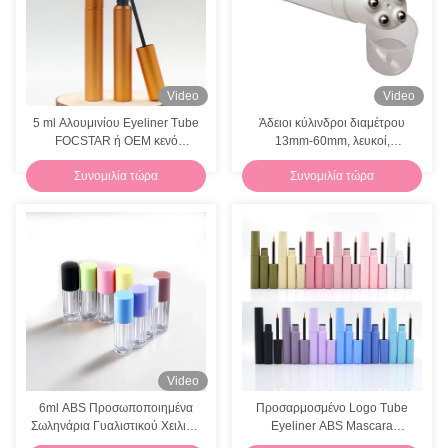
13pcs Υγειονομική περίθαλψη και Φροντίδα Κιτ Θερμομετρητής Χτένισμα Χτένισμα Νεογέννητα Κλιπς Νυχιών FOCSTAR
Αγαπητό κιτ καρτούν βρέφους νυχιών Σιλικόνη μεγάλο κουνελάκι αυτί Νυχιά φροντίδα κιτ
Video
Video
Προσαρμοσμένο λογότυπο βρέφος Nail Kit 4pcs Cartoon Cat βρέφος Nail Clipper Set
5 ml Αλουμινίου Eyeliner Tube
Άδειοι κύλινδροι διαμέτρου
FOCSTAR ή OEM κενό
13mm-60mm, λευκοί,
Μανικιούρ Πολυλειτουργικό Πυροσκόπτης Κεφαλοπλακίδας Αφαίρεσης Ξύλινα Ξύλινα Πτερύγια
μπουκάλι Eyeliner
επαναγεμιζόμενοι κύλινδροι
Συνομιλία τώρα
Συνομιλία τώρα
Φορητή Ηλεκτρική Μηχανή Λείανσης Νυχιών Μίνι Επαναφορτιζόμενη 2200mAh 30000RPM Χαμηλού Θορύβου
Προσαρμοσμένα τατουάζ σώματος Αδιάβροχα προσωρινά αυτοκόλλητα τατουάζ Εύκολη εφαρμογή
Προσαρμοσμένο λογότυπο φορητό μαστούκι νύφη και σπρώχτης ανοξείδωτο χάλυβα εργαλείο θυρίδα δώρο
Video
6ml ABS Προσωποποιημένα
Προσαρμοσμένο Logo Tube
Σωληνάρια Γυαλιστικού Χειλιών
Eyeliner ABS Mascara
OEM Πλαστικά Δοχεία
Container Σκηνική εκτύπωση