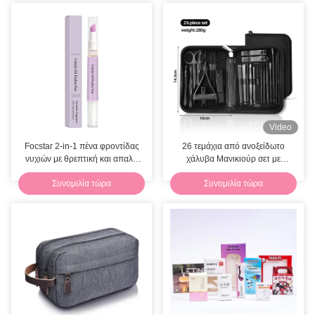
Video
Focstar 2-in-1 πένα φροντίδας
26 τεμάχια από ανοξείδωτο
νυχιών με θρεπτική και απαλή
χάλυβα Μανικιούρ σετ με
απολέπιση
φορητό PU δερμάτινο
Συνομιλία τώρα
Συνομιλία τώρα
περιτύλιγμα για τη φροντίδα των
νυχιών και του ποδαριού