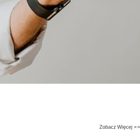
Zobacz Więcej
>
>