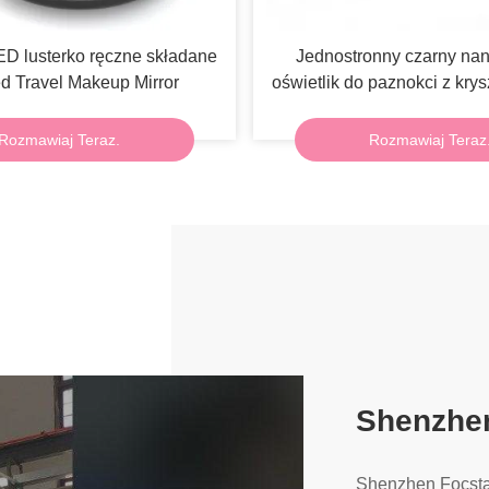
D lusterko ręczne składane
Jednostronny czarny nan
 Travel Makeup Mirror
oświetlik do paznokci z krys
z skórą
Rozmawiaj Teraz.
Rozmawiaj Teraz
Shenzhen
Shenzhen Focstar