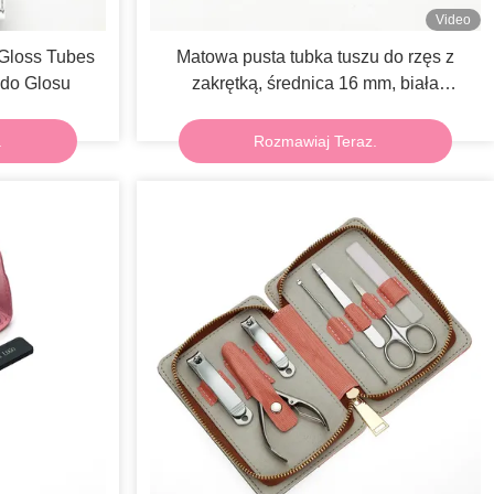
Video
 Gloss Tubes
Matowa pusta tubka tuszu do rzęs z
 do Glosu
zakrętką, średnica 16 mm, biała
buteleczka na tusz do rzęs
.
Rozmawiaj Teraz.