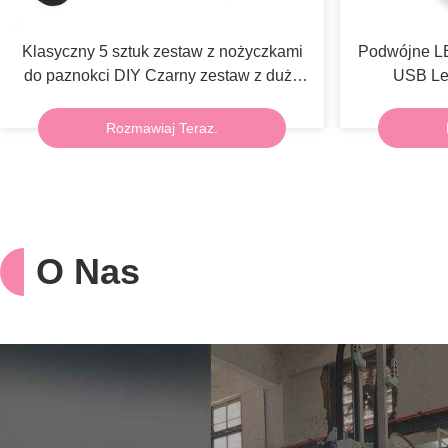
Klasyczny 5 sztuk zestaw z nożyczkami
Podwójne LE
do paznokci DIY Czarny zestaw z dużą
USB Led
otwarciem manikury i pedikury
Rozmawiaj Teraz.
O Nas