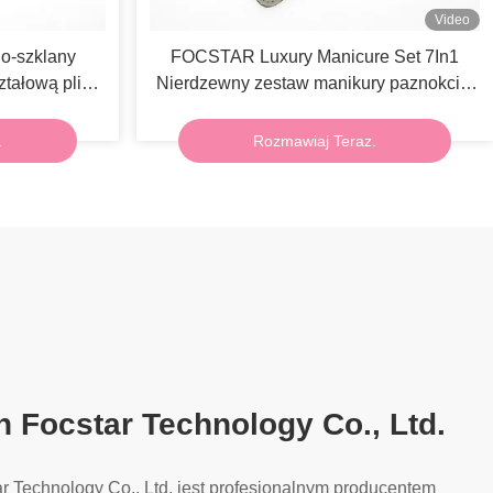
Video
o-szklany
FOCSTAR Luxury Manicure Set 7In1
ztałową pliką
Nierdzewny zestaw manikury paznokci z
torbą z zamkiem
.
Rozmawiaj Teraz.
 Focstar Technology Co., Ltd.
 Technology Co., Ltd. jest profesjonalnym producentem