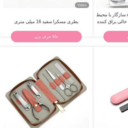
Video
تیوپ‌های براق کننده لب ABS سازگار با محیط
ف خالی براق کننده
بطری مسکرا سفید 16 میلی متری
حالا حرف بزن