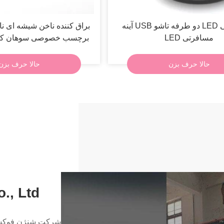
آینه آرایشی LED دو طرفه تاشو USB آینه
براق کننده ناخن شیشه ای ن
مسافرتی LED
برچسب خصوصی سوهان کری
چرمی
حالا حرف بزن
حالا حرف بزن
, Ltd.
شرکت شنژن فوکستار 