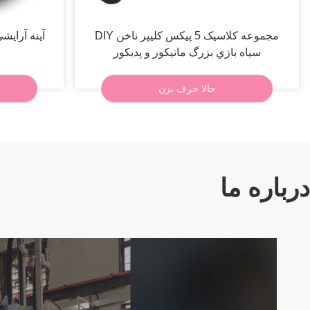
مجموعه کلاسيک 5 پيكس کليپر ناخن DIY
سياه بازي بزرگ مانيكور و پديكور
حالا حرف بزن
درباره ما