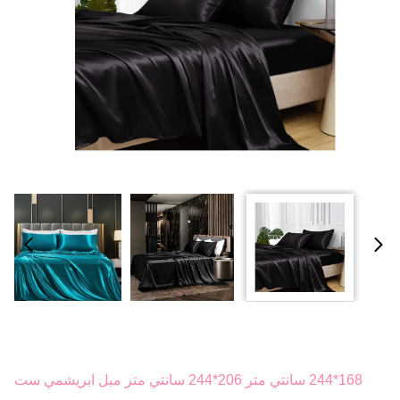
168*244 سانتي متر 206*244 سانتي متر مبل ابريشمي ست