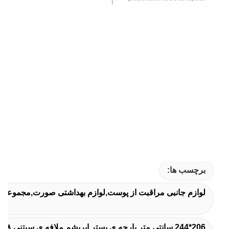
برچسب ها:
لوازم جانبی مراقبت از پوست,لوازم بهداشتی صورت,مجموعه ا
206*244 سانتی متر پارچه ی بستر ابریشم,ملافه ی سیتنی ۱۶۸*۲۴۴ سانتی متر,پوشش بستر ابریشم 168*244 سانتی متر