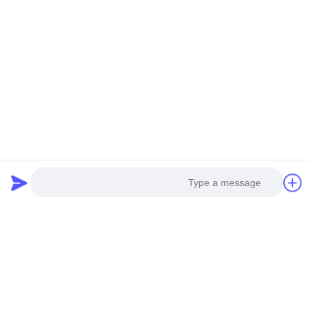
تماس سریع
آدرس
طبقه دوم، میدان تجاری وانژونگ، منطقه لونگهوا، شنژن، استان
گوانگدونگ، چین 518131
تلفن
13427908047
ایمیل
edmund@focstar.com
Photo
سیاست حفظ حریم خصوصی
|
نقشه سایت
| چین کیفیت خوب لوله
براق لب عرضه کننده. حقوق چاپ 2026 Shenzhen Focstar
Video Call
Technology Co., Ltd. تمام حقوق محفوظ است