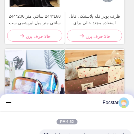
ظرف پودر فله پلاستیکی قابل
168*244 سانتي متر 206*244
استفاده مجدد خالی برای
سانتي متر مبل ابريشمي ست
مصارف خانگی
مبل ابريشمي
حالا حرف بزن
حالا حرف بزن
Focstar
ویدیو
فوکستار یا OEM مکیپ کیف
کیف آرایشی شفاف کوچک
مسافرت پوشیدنی گل توالت
قابل حمل با زیپ، کیف لوازم
6:52 PM
کیف آرایشی
بهداشتی ضد آب