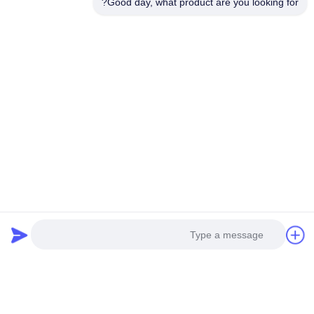
حالا حرف بزن
حالا حرف بزن
Good day, what product are you looking for?
تماس سریع
آدرس
طبقه دوم، میدان تجاری وانژونگ، منطقه لونگهوا، شنژن، استان
گوانگدونگ، چین 518131
تلفن
13427908047
ایمیل
edmund@focstar.com