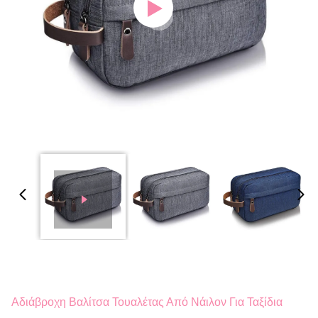
Αδιάβροχη Βαλίτσα Τουαλέτας Από Νάιλον Για Ταξίδια