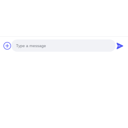
Άδειο
168*244cm 206*244cm
επαναχρησιμοποιήσιμο
Σίλκο σεντόνια Σατέν
πλαστικό δοχείο με σκόνη
σεντόνια Σίλκι σεντόνια σετ
για μακιγιάζ
Συνομιλία Τώρα
Συνομιλία Τώρα
Photo
Video Call
Audio Call
Βίντεο
Τσάντα Μακιγιάζ Ταξιδιού
Φορητή Μικρή Διάφανη
Focstar ή OEM με Φλοράλ
Τσάντα Μακιγιάζ με