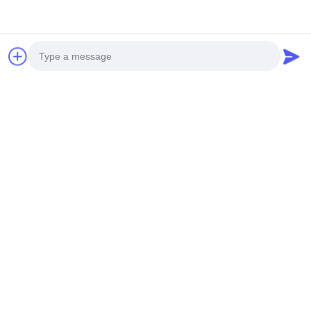
Photo
Video Call
Audio Call