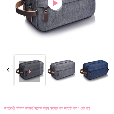
জলরোধী নাইলন ভ্রমণ টয়লেট ব্যাগ স্কয়ার বড় টয়লেট ব্যাগ গ্রে ব্লু