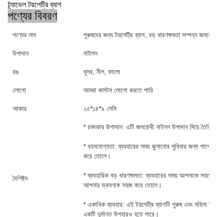
ট্র্যাভেল টয়লেট্রি ব্যাগ
পণ্যের বিবরণ
পণ্যের নাম
পুরুষদের জন্য টয়লেট্রি ব্যাগ, বড় ধারণক্ষমতা সম্পন্ন জলরোধী
উপাদান
নাইলন
রঙ
ধূসর, নীল, কালো
লোগো
আমরা কাস্টম লোগো করতে পারি
আকার
২৫*১৪*৯ সেমি
* চমৎকার উপাদান: এটি জলরোধী নাইলন উপাদান দিয়ে তৈরি, ট
* বহনযোগ্যতা: ব্যবহারের সময় ঝুলানোর সুবিধার জন্য পাশে এক
করে তোলে।
* ব্যবহারিক বড় ধারণক্ষমতা: ব্যবহারের সময় আপনাকে সহজে
বৈশিষ্ট্য
আপনার ভ্রমণকে সহজ করে তোলে।
* একাধিক ব্যবহার: এই টয়লেট্রি ব্যাগটি পুরুষ এবং মহিলা উভয
একটি দুর্দান্ত উপহারও হতে পারে।