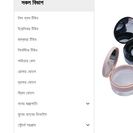
সকল বিভাগ
লিপ গ্লস টিউব
ইয়েলিনার টিউব
মাস্কারা টিউব
লিপস্টিক টিউব
পাউডার কেস
রোলার বোতল
ড্রপার বোতল
ক্রিম বোতল
নখের যন্ত্রপাতি
মুখের যত্নের ডিভাইস
সৌন্দর্য সরঞ্জাম