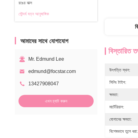
রঙের বাক্স
সৌন্দর্য যত্ন আনুষাঙ্গিক
ব
আমাদের সাথে যোগাযোগ
বিস্তারিত ত
Mr. Edmund Lee
উৎপত্তি স্থল:
edmund@focstar.com
সিলিং টাইপ:
13427908047
ক্ষমতা:
এখন চ্যাট করুন
মার্টেরিয়াল:
যোগানের ক্ষমতা:
বিশেষভাবে তুলে ধরা: