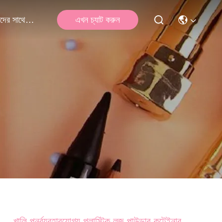
এখন চ্যাট করুন
আমাদের সাথে যোগাযোগ
খালি পুনর্ব্যবহারযোগ্য প্লাস্টিক লুজ পাউডার কন্টেইনার