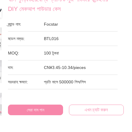
DIY মেকআপ পাউডার কেস
ব্র্যান্ড নাম:
Focstar
মডেল নম্বর:
BTL016
MOQ:
100 টুকরা
দাম:
CN¥3.45-10.34/pieces
সরবরাহ ক্ষমতা:
প্রতি মাসে 500000 পিস/পিস
এখন চ্যাট করুন
সেরা দাম পান