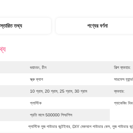
িস্তারিত তথ্য
পণ্যের বর্ণনা
থ্য
গুয়াংডং, চীন
শিল্প ব্যবহার:
স্ক্রু ক্যাপ
সারফেস হ্যান্ড
10 গ্রাম, 20 গ্রাম, 25 গ্রাম, 30 গ্রাম
ব্যবহার:
প্লাস্টিক
প্যাকেজিং বিব
প্রতি মাসে 500000 পিস/পিস
প্লাস্টিক লুজ পাউডার কন্টেইনার
, 
DIY মেকআপ পাউডার কেস
, 
লুজ পাউডার কন