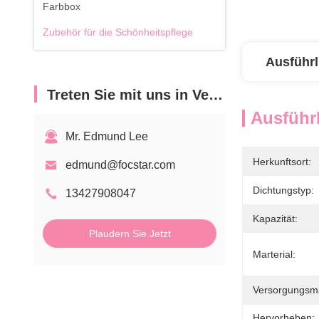
Farbbox
Zubehör für die Schönheitspflege
Ausführl
Treten Sie mit uns in Verbindung
Ausführl
Mr. Edmund Lee
Herkunftsort:
edmund@focstar.com
Dichtungstyp:
13427908047
Kapazität:
Plaudern Sie Jetzt
Marterial:
Versorgungsmat
Hervorheben: