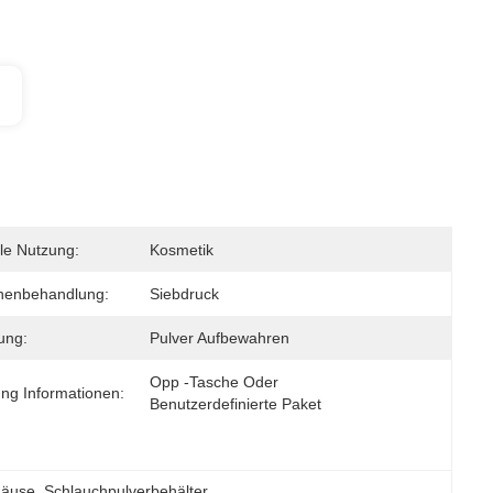
lle Nutzung:
Kosmetik
henbehandlung:
Siebdruck
ung:
Pulver Aufbewahren
Opp -Tasche Oder 
ng Informationen:
Benutzerdefinierte Paket
häuse
, 
Schlauchpulverbehälter