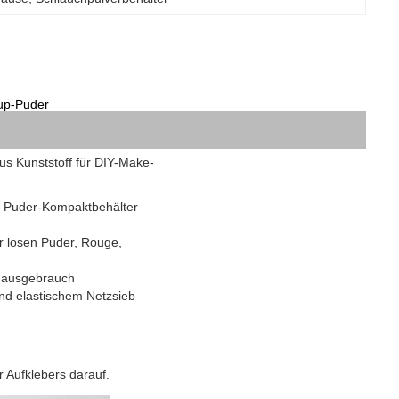
-up-Puder
s Kunststoff für DIY-Make-
er Puder-Kompaktbehälter
r losen Puder, Rouge,
n Hausgebrauch
und elastischem Netzsieb
 Aufklebers darauf.