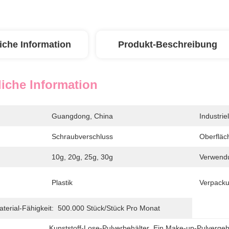
iche Information
Produkt-Beschreibung
iche Information
Guangdong, China
Industrie
Schraubverschluss
Oberfläc
10g, 20g, 25g, 30g
Verwend
Plastik
Verpacku
erial-Fähigkeit:
500.000 Stück/Stück Pro Monat
Kunststoff-Lose-Pulverbehälter
, 
Ein Make-up-Pulverge