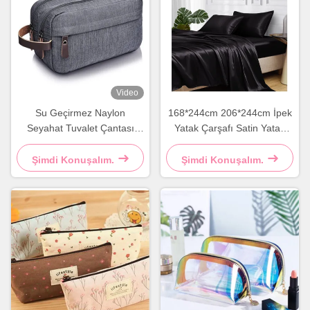
Video
Su Geçirmez Naylon
168*244cm 206*244cm İpek
Seyahat Tuvalet Çantası
Yatak Çarşafı Satin Yatak
Kare Büyük Tuvalet Çantası
Çarşafı İpek Yatak Çarşafı
Gri Mavi
Seti
Şimdi Konuşalım.
Şimdi Konuşalım.