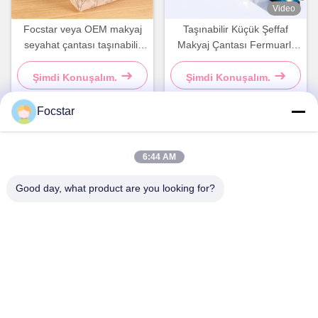
Video
Focstar veya OEM makyaj
Taşınabilir Küçük Şeffaf
seyahat çantası taşınabilir
Makyaj Çantası Fermuarlı
çiçek tuvalet ürünleri
Tuvalet Çantası Su
kozmetik çanta hali
Geçirmez
Şimdi Konuşalım.
Şimdi Konuşalım.
Focstar
Hızlı iletişim
6:44 AM
Good day, what product are you looking for?
Adres
2. kat, Wanzhong Ticari Meydanı, Longhua Bölgesi,
Shenzhen, Guangdong Eyaleti, Çin 518131
Tel
13427908047
E-posta