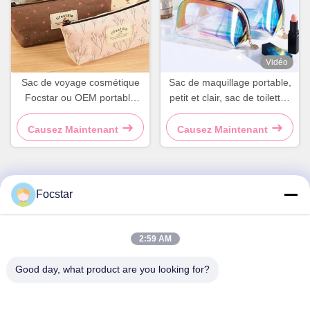
Vidéo
Sac de voyage cosmétique
Sac de maquillage portable,
Focstar ou OEM portable
petit et clair, sac de toilettes
avec motif floral
fermé à la fermeture à
glissière, étanche
Causez Maintenant
Causez Maintenant
Focstar
Contactez rapidement
Adresse
2:59 AM
2ème étage, place commerciale Wanzhong, district de
Good day, what product are you looking for?
Longhua, Shenzhen, province du Guangdong, Chine
518131