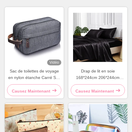
Vidéo
Sac de toilettes de voyage
Drap de lit en soie
en nylon étanche Carré Sac
168*244cm 206*244cm
de toilettes grand Gris Bleu
Ensemble de literie en satin
soyeux
Causez Maintenant
Causez Maintenant