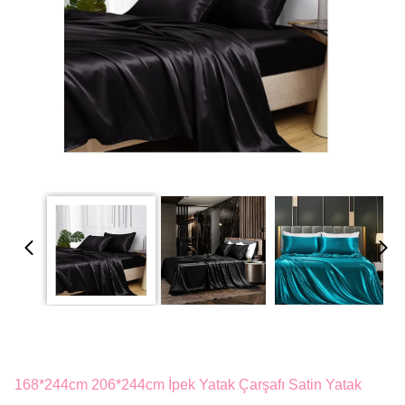
168*244cm 206*244cm İpek Yatak Çarşafı Satin Yatak