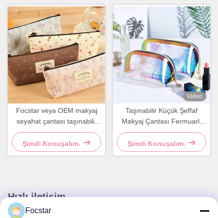
Video
Focstar veya OEM makyaj
Taşınabilir Küçük Şeffaf
seyahat çantası taşınabilir
Makyaj Çantası Fermuarlı
çiçek tuvalet ürünleri
Tuvalet Çantası Su
kozmetik çanta hali
Geçirmez
Şimdi Konuşalım.
Şimdi Konuşalım.
Hızlı iletişim
Focstar