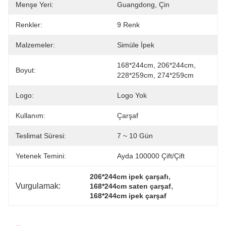
Menşe Yeri:
Guangdong, Çin
Renkler:
9 Renk
Malzemeler:
Simüle İpek
168*244cm, 206*244cm, 
Boyut:
228*259cm, 274*259cm
Logo:
Logo Yok
Kullanım:
Çarşaf
Teslimat Süresi:
7 ~ 10 Gün
Yetenek Temini:
Ayda 100000 Çift/Çift
, 
206*244cm ipek çarşafı
Vurgulamak:
, 
168*244cm saten çarşaf
168*244cm ipek çarşaf