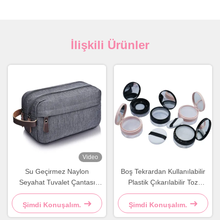
İlişkili Ürünler
Video
Su Geçirmez Naylon
Boş Tekrardan Kullanılabilir
Seyahat Tuvalet Çantası
Plastik Çıkarılabilir Toz
Kare Büyük Tuvalet Çantası
Konteyneri DIY Makyaj Toz
Gri Mavi
Kutusu
Şimdi Konuşalım.
Şimdi Konuşalım.