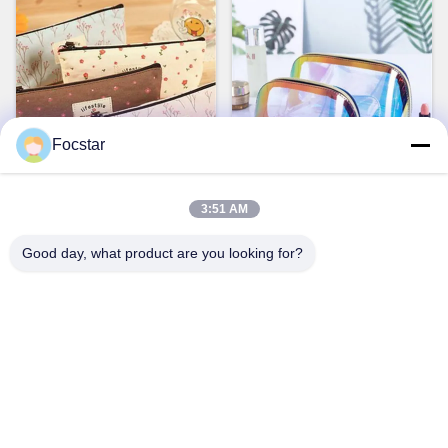
Focstar
화면
포크스타 또는 OEM 메이크업
휴대용 소형 맑은 메이크업 가
3:51 AM
여행 가방 휴대용 꽃 화장품
방 지퍼 화장품 가방 방수
화장품 가방 케이스
Good day, what product are you looking for?
지금 챗팅하세요
지금 챗팅하세요
빠른 연락
주소