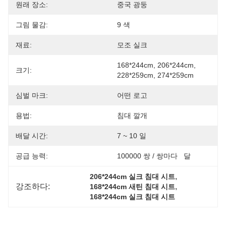
원래 장소:
중국 광둥
그림 물감:
9 색
재료:
모조 실크
168*244cm, 206*244cm, 
크기:
228*259cm, 274*259cm
심벌 마크:
어떤 로고
용법:
침대 깔개
배달 시간:
7 ~ 10 일
공급 능력:
100000 쌍 / 쌍마다   달
, 
206*244cm 실크 침대 시트
강조하다:
, 
168*244cm 새틴 침대 시트
168*244cm 실크 침대 시트