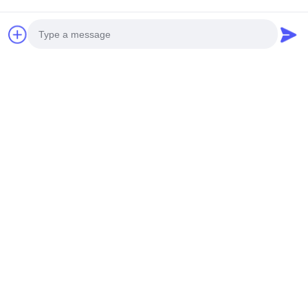
Photo
Video Call
Audio Call