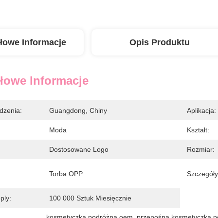
łowe Informacje
Opis Produktu
łowe Informacje
dzenia:
Guangdong, Chiny
Aplikacja:
Moda
Kształt:
Dostosowane Logo
Rozmiar:
Torba OPP
Szczegóły
ply:
100 000 Sztuk Miesięcznie
kosmetyczka podróżna oem
, 
przenośna kosmetyczka p