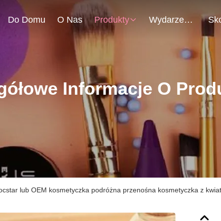
Do Domu
O Nas
Produkty
Wydarzenia
gółowe Informacje O Prod
ocstar lub OEM kosmetyczka podróżna przenośna kosmetyczka z kwi