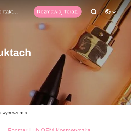
Rozmawiaj Teraz.
Skontaktuj Się Z Nami
uktach
atowym wzorem
Focstar Lub OEM Kosmetyczka