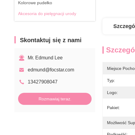
Kolorowe pudełko
Akcesoria do pielęgnacji urody
Szczegó
Skontaktuj się z nami
Szczegó
Mr. Edmund Lee
Miejsce Pocho
edmund@focstar.com
Typ:
13427908047
Logo:
Rozmawiaj teraz.
Pakiet:
Możliwość Sup
Podkreślić: