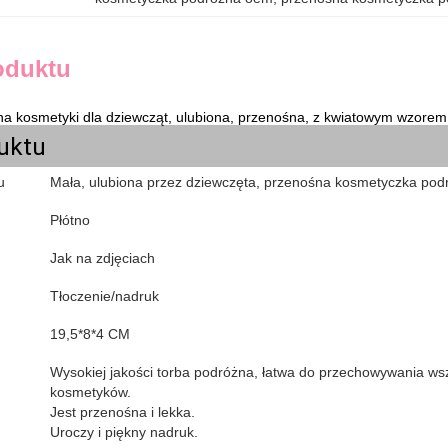
oduktu
na kosmetyki dla dziewcząt, ulubiona, przenośna, z kwiatowym wzore
uktu
u
Mała, ulubiona przez dziewczęta, przenośna kosmetyczka po
Płótno
Jak na zdjęciach
Tłoczenie/nadruk
19,5*8*4 CM
Wysokiej jakości torba podróżna, łatwa do przechowywania ws
kosmetyków.
Jest przenośna i lekka.
Uroczy i piękny nadruk.