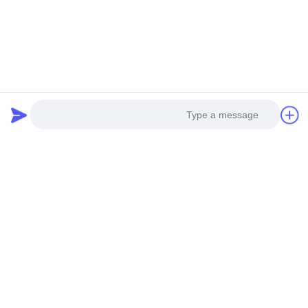
Photo
Video Call
Audio Call