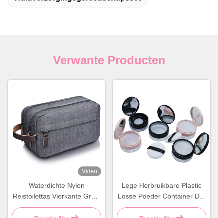
Verwante Producten
Video
Waterdichte Nylon
Lege Herbruikbare Plastic
Reistoilettas Vierkante Grote
Losse Poeder Container DIY
Toilettas Grijs Blauw
Make-up Poeder Doosje