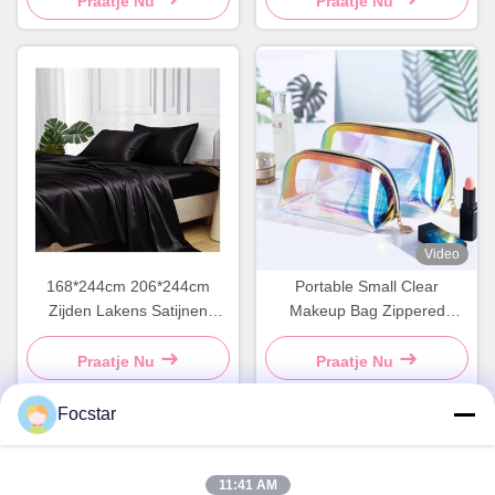
Praatje Nu
Praatje Nu
Video
168*244cm 206*244cm
Portable Small Clear
Zijden Lakens Satijnen
Makeup Bag Zippered
Lakens Zijdezachte
Toiletry Bag Waterdicht
Beddengoed Set
Praatje Nu
Praatje Nu
Focstar
Snel contact
11:41 AM