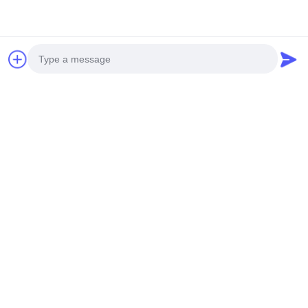
Photo
Video Call
Audio Call