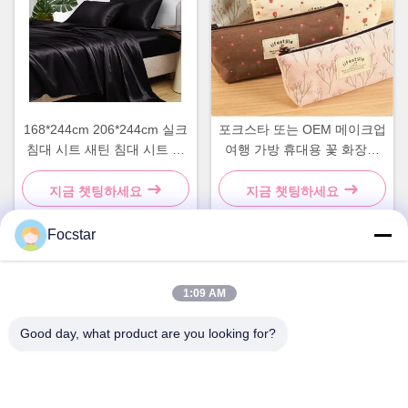
168*244cm 206*244cm 실크
포크스타 또는 OEM 메이크업
침대 시트 새틴 침대 시트 실
여행 가방 휴대용 꽃 화장품
키 침구 세트
화장품 가방 케이스
지금 챗팅하세요
지금 챗팅하세요
Focstar
빠른 연락
1:09 AM
Good day, what product are you looking for?
주소
2층, Wanzhong 상업 광장, 롱후아 지구,?? 진, 광둥 성, 중국
518131