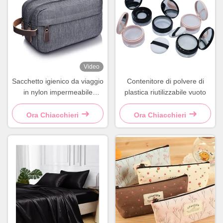
Video
Sacchetto igienico da viaggio
Contenitore di polvere di
in nylon impermeabile
plastica riutilizzabile vuoto
Sacchetto igienico quadrato
grande Grigio Blu
Ora Chiacchieri
Ora Chiacchieri