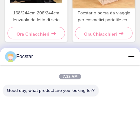
168*244cm 206*244cm
Focstar o borsa da viaggio
lenzuola da letto di seta
per cosmetici portatile con
lenzuola da letto di raso Set
motivo floreale
lenzuola da letto di seta
Ora Chiacchieri
Ora Chiacchieri
Focstar
Contatto rapido
7:32 AM
Indirizzo
Good day, what product are you looking for?
2° piano, Wanzhong Commercial Plaza, distretto di
Longhua, Shenzhen, provincia del Guangdong, Cina 518131
Telefono
13427908047
Email