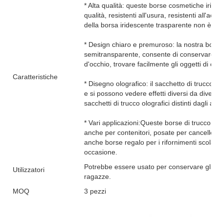
* Alta qualità: queste borse cosmetiche irid
qualità, resistenti all'usura, resistenti all'a
della borsa iridescente trasparente non è fa
* Design chiaro e premuroso: la nostra borsa
semitransparente, consente di conservare og
d'occhio, trovare facilmente gli oggetti di 
Caratteristiche
* Disegno olografico: il sacchetto di trucco o
e si possono vedere effetti diversi da divers
sacchetti di trucco olografici distinti dagli altr
* Vari applicazioni:Queste borse di trucco 
anche per contenitori, posate per cancelleri
anche borse regalo per i rifornimenti scolasti
occasione.
Potrebbe essere usato per conservare gli st
Utilizzatori
ragazze.
MOQ
3 pezzi