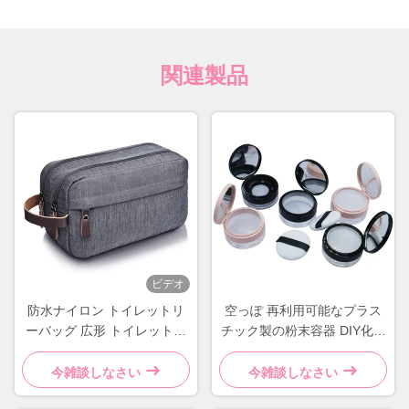
関連製品
ビデオ
防水ナイロン トイレットリ
空っぽ 再利用可能なプラス
ーバッグ 広形 トイレットリ
チック製の粉末容器 DIY化粧
ーバッグ グレーブルー
粉末ケース
今雑談しなさい
今雑談しなさい