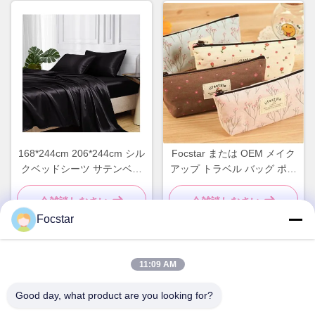
168*244cm 206*244cm シル
Focstar または OEM メイク
クベッドシーツ サテンベッ
アップ トラベル バッグ ポー
ドシーツ シルキー寝具セッ
タブル フラワー トイレタリ
ト
ー コスメティック バッグ ケ
今雑談しなさい
今雑談しなさい
ース
Focstar
11:09 AM
迅速な連絡
Good day, what product are you looking for?
住所