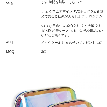
ます.時間を無駄にしないで.
特徴
*ホログラムデザイン:PVCホログラム化粧
光で異なる効果が見られます.ホログラム化
*様々な用途:この全身化粧袋は,大抵,化粧品
ガネ袋,鉛筆ケース,あるいは学校用品のた
やどんな機会でも.
使用
メイクツールや 女の子のプレゼントに使え
MOQ
3個