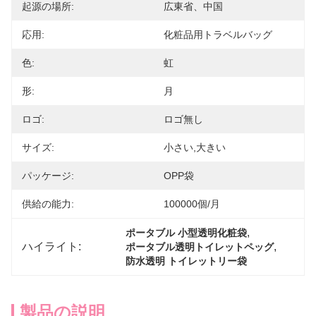
起源の場所:
広東省、中国
応用:
化粧品用トラベルバッグ
色:
虹
形:
月
ロゴ:
ロゴ無し
サイズ:
小さい,大きい
パッケージ:
OPP袋
供給の能力:
100000個/月
, 
ポータブル 小型透明化粧袋
ハイライト:
, 
ポータブル透明トイレットペッグ
防水透明 トイレットリー袋
製品の説明