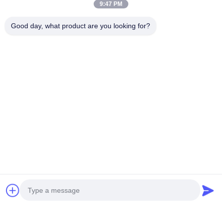
9:47 PM
Perfil de la empresa
Good day, what product are you looking for?