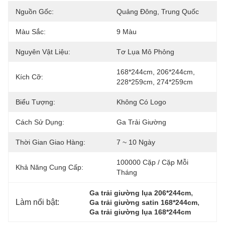
Nguồn Gốc:
Quảng Đông, Trung Quốc
Màu Sắc:
9 Màu
Nguyên Vật Liệu:
Tơ Lụa Mô Phỏng
168*244cm, 206*244cm, 
Kích Cỡ:
228*259cm, 274*259cm
Biểu Tượng:
Không Có Logo
Cách Sử Dụng:
Ga Trải Giường
Thời Gian Giao Hàng:
7 ~ 10 Ngày
100000 Cặp / Cặp Mỗi 
Khả Năng Cung Cấp:
Tháng
, 
Ga trải giường lụa 206*244cm
Làm nổi bật:
, 
Ga trải giường satin 168*244cm
Ga trải giường lụa 168*244cm