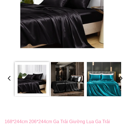
168*244cm 206*244cm Ga Trải Giường Lụa Ga Trải