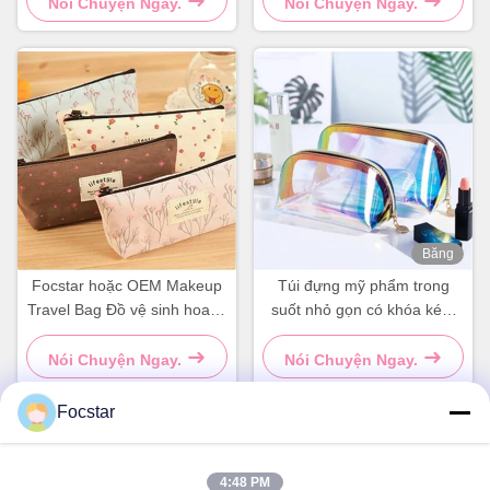
sinh cá nhân cỡ lớn hình
Nói Chuyện Ngay.
Nói Chuyện Ngay.
vuông màu xám xanh
Băng
hình
Focstar hoặc OEM Makeup
Túi đựng mỹ phẩm trong
Travel Bag Đồ vệ sinh hoa di
suốt nhỏ gọn có khóa kéo,
động túi mỹ phẩm
túi đựng đồ vệ sinh chống
thấm nước
Nói Chuyện Ngay.
Nói Chuyện Ngay.
Focstar
Liên lạc nhanh
4:48 PM