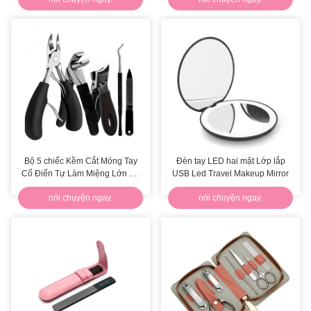
Bộ 5 chiếc Kềm Cắt Móng Tay
Đèn tay LED hai mặt Lớp lắp
Cổ Điển Tự Làm Miệng Lớn Bộ
USB Led Travel Makeup Mirror
Móng Tay và Móng Chân
nói chuyện ngay.
nói chuyện ngay.