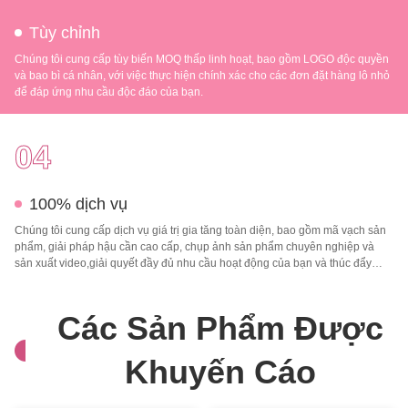
Tùy chỉnh
Chúng tôi cung cấp tùy biến MOQ thấp linh hoạt, bao gồm LOGO độc quyền
và bao bì cá nhân, với việc thực hiện chính xác cho các đơn đặt hàng lô nhỏ
để đáp ứng nhu cầu độc đáo của bạn.
04
100% dịch vụ
Chúng tôi cung cấp dịch vụ giá trị gia tăng toàn diện, bao gồm mã vạch sản
phẩm, giải pháp hậu cần cao cấp, chụp ảnh sản phẩm chuyên nghiệp và
sản xuất video,giải quyết đầy đủ nhu cầu hoạt động của bạn và thúc đẩy
tăng trưởng kinh doanh của bạn.
Các Sản Phẩm Được
Khuyến Cáo