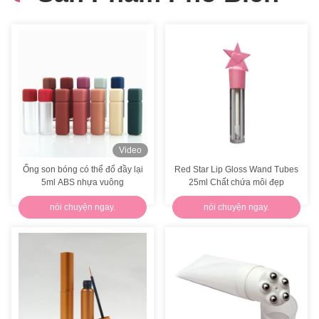
Focstar OEM Dụng cụ đẩy móng bằng thép không gỉ, hai đầu, loại bỏ gel polish
Máy cắt móng theo yêu cầu của logo với các ốc móng móng móng chân đùi
Cây trộn màu mỹ phẩm bằng thép không gỉ màu bạc có bao da
Hai mặt trái tim hình dáng móng đệm độ đàn hồi cao Sanding móng file khối
OEM 2 mặt móng đệm khối 100 Grit 180 Grit móng xốp đệm
Video
Ống son bóng có thể đổ đầy lại
Red Star Lip Gloss Wand Tubes
Xanh hồng trẻ sơ sinh thiết lập làm tay LED tai Pick khuếch đại mũi pin clip
5ml ABS nhựa vuông
25ml Chất chứa môi đẹp
Bộ 8 món bấm móng tay cho bé kèm hộp quà tặng
nói chuyện ngay.
nói chuyện ngay.
Bộ chăm sóc móng cho bé 8 món màu vàng - Kéo cắt móng an toàn, hút mũi, bàn chải đánh răng, kéo cắt móng
Kềm cắt móng tay trẻ em ABS OEM An toàn Máy cắt móng tay điện kèm 6 miếng chà nhám thay thế
Bộ cắt móng tay sơ sinh màu xanh hồng 4 món bằng nhựa ABS an toàn cho bé