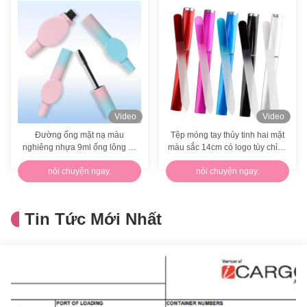
Video
Video
Đường ống mặt nạ màu
Tệp móng tay thủy tinh hai mặt
nghiêng nhựa 9ml ống lông mi
màu sắc 14cm có logo tùy chỉnh
trống lớp hai
kèm hộp bảo vệ
nói chuyện ngay.
nói chuyện ngay.
Tin Tức Mới Nhất