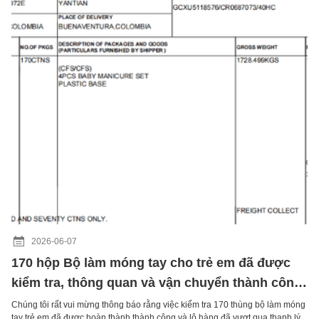
2026-06-07
170 hộp Bộ làm móng tay cho trẻ em đã được
kiểm tra, thông quan và vận chuyển thành công
ngay hôm nay
Chúng tôi rất vui mừng thông báo rằng việc kiểm tra 170 thùng bộ làm móng
tay trẻ em đã được hoàn thành thành công.và lô hàng đã vượt qua thanh lý