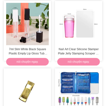
7ml Slim White Black Square
Nail Art Clear Silicone Stamper
Plastic Empty Lip Gloss Tube
Plate Jelly Stamping Scraper Kit
Khẩu dưỡng mỹ phẩm
cho nghệ sĩ móng
nói chuyện ngay.
nói chuyện ngay.