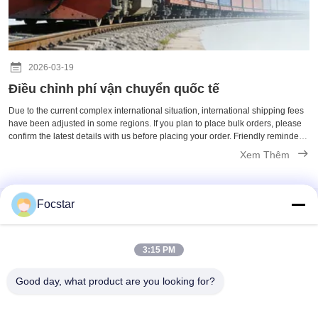
2026-03-19
Điều chỉnh phí vận chuyển quốc tế
Due to the current complex international situation, international shipping fees
have been adjusted in some regions. If you plan to place bulk orders, please
confirm the latest details with us before placing your order. Friendly reminder:
For shipments to Europe, we recommend choosing railway ...
Xem Thêm
Focstar
Liên lạc nhanh
3:15 PM
Good day, what product are you looking for?
Địa chỉ
Tầng 2, Wanzhong Commercial Plaza, Quận Longhua,