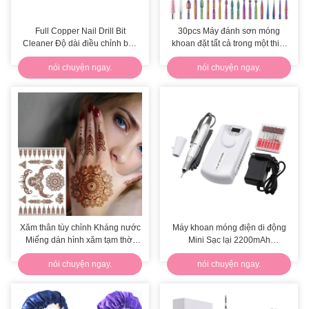
Full Copper Nail Drill Bit
30pcs Máy đánh sơn móng
Cleaner Độ dài điều chỉnh bàn
khoan đặt tất cả trong một thiết
chải làm sạch phẳng
kế công cụ làm móng tay
nói chuyện ngay.
nói chuyện ngay.
Xăm thân tùy chỉnh Kháng nước
Máy khoan móng điện di động
Miếng dán hình xăm tạm thời
Mini Sạc lại 2200mAh
Đơn giản áp dụng
30000RPM Tiếng ồn thấp
nói chuyện ngay.
nói chuyện ngay.