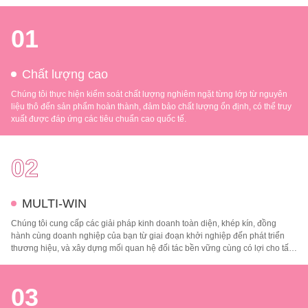
01
Chất lượng cao
Chúng tôi thực hiện kiểm soát chất lượng nghiêm ngặt từng lớp từ nguyên
liệu thô đến sản phẩm hoàn thành, đảm bảo chất lượng ổn định, có thể truy
xuất được đáp ứng các tiêu chuẩn cao quốc tế.
02
MULTI-WIN
Chúng tôi cung cấp các giải pháp kinh doanh toàn diện, khép kín, đồng
hành cùng doanh nghiệp của bạn từ giai đoạn khởi nghiệp đến phát triển
thương hiệu, và xây dựng mối quan hệ đối tác bền vững cùng có lợi cho tất
cả các bên.
03