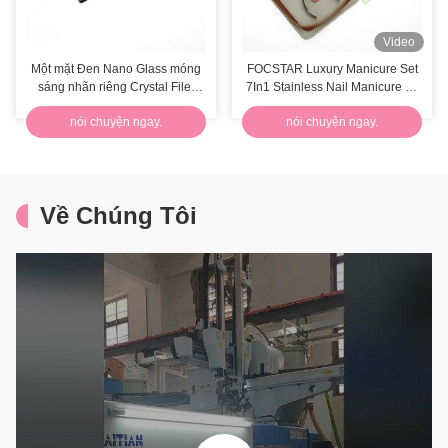
Video
Một mặt Đen Nano Glass móng
FOCSTAR Luxury Manicure Set
sáng nhãn riêng Crystal Filer
7In1 Stainless Nail Manicure Kit
với vỏ da
với túi niêm phong
nói chuyện ngay.
nói chuyện ngay.
Về Chúng Tôi