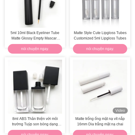
5ml 10ml Black Eyeliner Tube
Matte Style Cute Lipgloss Tubes
Matte Glossy Empty Mascara
Customized 5ml Lipgloss Tubes
Bottle
nói chuyện ngay.
nói chuyện ngay.
Video
8ml ABS Thân thiện với môi
Matte trống ống mặt nạ vít nắp
trường Tuýp son bóng dạng
16mm Dia trắng mặt nạ chai
phẳng rỗng
nói chuyện ngay.
nói chuyện ngay.