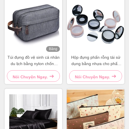
Băng
hình
Túi đựng đồ vệ sinh cá nhân
Hộp đựng phấn rỗng tái sử
du lịch bằng nylon chống
dụng bằng nhựa cho phấn
thấm nước, túi đựng đồ vệ
rời DIY
sinh cá nhân cỡ lớn hình
Nói Chuyện Ngay.
Nói Chuyện Ngay.
vuông màu xám xanh