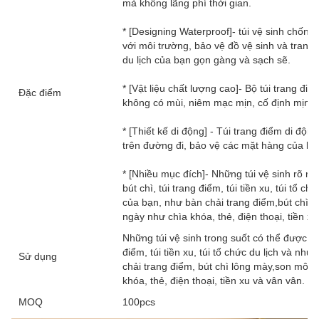
mà không lãng phí thời gian.
* [Designing Waterproof]- túi vệ sinh chốn
với môi trường, bảo vệ đồ vệ sinh và trang
du lịch của bạn gọn gàng và sạch sẽ.
* [Vật liệu chất lượng cao]- Bộ túi trang đi
Đặc điểm
không có mùi, niêm mạc mịn, cố định mịn.
* [Thiết kế di động] - Túi trang điểm di đ
trên đường đi, bảo vệ các mặt hàng của bạ
* [Nhiều mục đích]- Những túi vệ sinh rõ r
bút chì, túi trang điểm, túi tiền xu, túi tổ 
của bạn, như bàn chải trang điểm,bút chì 
ngày như chìa khóa, thẻ, điện thoại, tiền xu
Những túi vệ sinh trong suốt có thể được ph
điểm, túi tiền xu, túi tổ chức du lịch và nh
Sử dụng
chải trang điểm, bút chì lông mày,son môi
khóa, thẻ, điện thoại, tiền xu và vân vân.
MOQ
100pcs