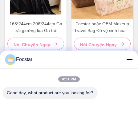
168*244cm 206*244cm Ga
Focstar hoặc OEM Makeup
trải giường lụa Ga trải
Travel Bag Đồ vệ sinh hoa di
giường satin Bộ ga trải
động túi mỹ phẩm
giường lụa
Nói Chuyện Ngay.
Nói Chuyện Ngay.
Focstar
Liên lạc nhanh
4:51 PM
Good day, what product are you looking for?
Địa chỉ
Tầng 2, Wanzhong Commercial Plaza, Quận Longhua,
Thâm Quyến, tỉnh Quảng Đông, Trung Quốc 518131
Điện thoại
13427908047