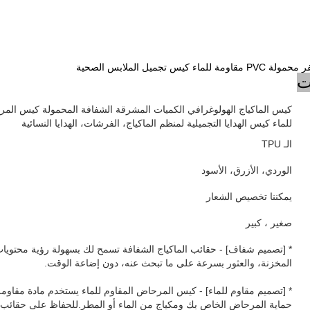
س تجميل الملابس الصحية
ت
كيس الماكياج الهولوغرافي الكميات المشرقة الشفافة المحمولة كيس المر
للماء كيس الهدايا التجميلية لمنظم الماكياج، الفرشات، الهدايا النسائية
الـ TPU
الوردي، الأزرق، الأسود
يمكننا تخصيص الشعار
صغير ، كبير
* [تصميم شفاف] - حقائب الماكياج الشفافة تسمح لك بسهولة رؤية محتويات
المخزنة، والعثور بسرعة على ما تبحث عنه، دون إضاعة الوقت.
* [تصميم مقاوم للماء] - كيس المرحاض المقاوم للماء يستخدم مادة مقاومة 
حماية المرحاض الخاص بك ومكياج من الماء أو المطر.للحفاظ على حقائب 