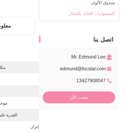
صندوق الألوان
إكسسوارات العناية بالجمال
معلو
اتصل بنا
Mr. Edmund Lee
مكان
edmund@focstar.com
13427908047
نتحدث الآن
موعد 
القدرة عل
إبراز: