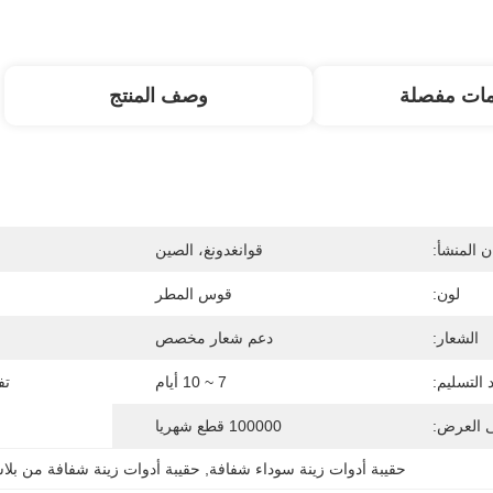
مات مفصلة
وصف المنتج
 المنشأ:
قوانغدونغ، الصين
لون:
قوس المطر
الشعار:
دعم شعار مخصص
التسليم:
7 ~ 10 أيام
تف
ى العرض:
100000 قطع شهريا
حقيبة أدوات زينة سوداء شفافة
, 
حقيبة أدوات زينة شفافة من بل