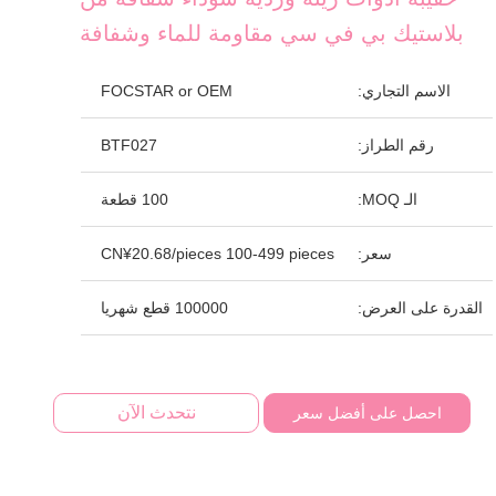
بلاستيك بي في سي مقاومة للماء وشفافة
الاسم التجاري:
FOCSTAR or OEM
رقم الطراز:
BTF027
الـ MOQ:
100 قطعة
سعر:
CN¥20.68/pieces 100-499 pieces
القدرة على العرض:
100000 قطع شهريا
نتحدث الآن
احصل على أفضل سعر