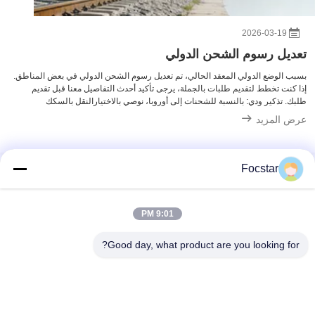
2026-03-19
تعديل رسوم الشحن الدولي
بسبب الوضع الدولي المعقد الحالي، تم تعديل رسوم الشحن الدولي في بعض المناطق.
إذا كنت تخطط لتقديم طلبات بالجملة، يرجى تأكيد أحدث التفاصيل معنا قبل تقديم
طلبك. تذكير ودي: بالنسبة للشحنات إلى أوروبا، نوصي بالاختيارالنقل بالسكك
الحديديةبدلا من الشحن البحري. السكك الحديدية تقدم المزيدوقت التسليم والتكلفة ...
عرض المزيد
Focstar
اتصال سريع
9:01 PM
Good day, what product are you looking for?
العنوان
الطابق الثاني، ساحة وانزونغ التجارية، منطقة لونغهوا، شنتشن،
مقاطعة قوانغدونغ، الصين 518131
الهاتف