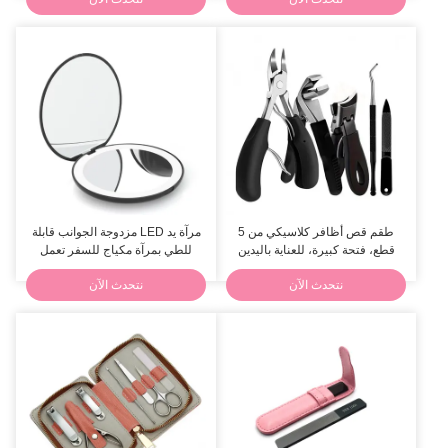
طقم قص أظافر كلاسيكي من 5
مرآة يد LED مزدوجة الجوانب قابلة
قطع، فتحة كبيرة، للعناية باليدين
للطي بمرآة مكياج للسفر تعمل
والقدمين
بمنفذ USB
نتحدث الآن
نتحدث الآن