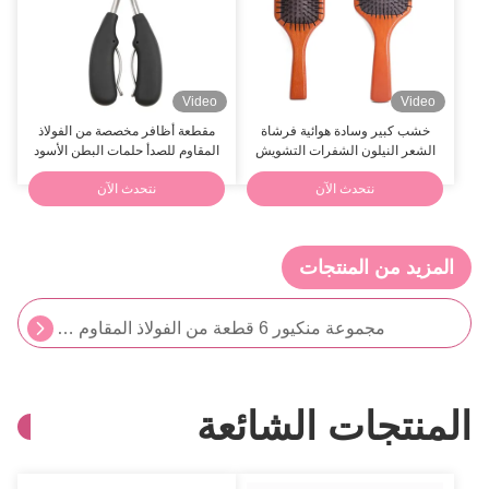
Video
Video
خشب كبير وسادة هوائية فرشاة
مقطعة أظافر مخصصة من الفولاذ
الشعر النيلون الشفرات التشويش
المقاوم للصدأ حلمات البطن الأسود
الدراجة المخصصة الشعار
نتحدث الآن
نتحدث الآن
الوشم المخصص الوشم المؤقت الوشم المقاوم للماء تطبيق سهل
المزيد من المنتجات
مقص أظافر مخصص بشعار محمول ودفع أظافر من الفولاذ المقاوم للصدأ في علبة هدايا
مجموعة منكيور 6 قطعة من الفولاذ المقاوم للصدأ
مقص أظافر من الفولاذ المقاوم للصدأ، قلامة أظافر، أداة باديكير، أداة للعناية بالوجه محمولة
المنتجات الشائعة
مقص أظافر احترافي للجلد الزائد، مقص أظافر سميك للأظافر المنغرز، مقص أظافر مريح للعناية بالأظافر
فوكستار OEM محرك أظافر الفولاذ المقاوم للصدأ ذو نهاية مزدوجة أداة أظافر الجلد