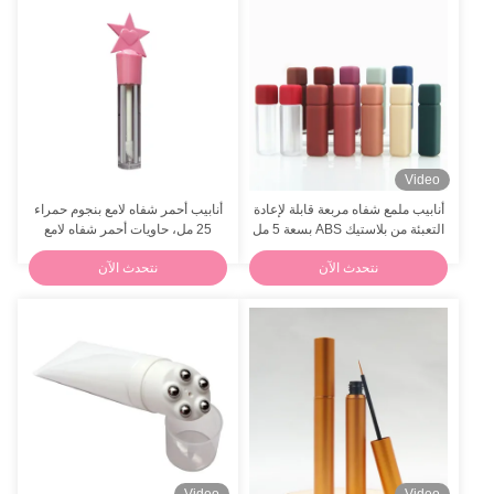
مقص الأظافر المخصصة بالعلامة التجارية مع المضمنة في الربيع
الفضة الفولاذ المقاوم للصدأ الخليط التجميلي سباتولا مع غلاف الجلد
شكل قلب مزدوج الأطراف المسامير العازلة عالية مرونة شحن أظافر الملفات الكتلة
صناعة المعدات الأولية المزدوجة للأسماك العازلة 100 Grit 180 Grit Nail Sponge Buffer
Video
أنابيب ملمع شفاه مربعة قابلة لإعادة
أنابيب أحمر شفاه لامع بنجوم حمراء
مجموعة منكيور حديثي الولادة باللون الزهري
التعبئة من بلاستيك ABS بسعة 5 مل
25 مل، حاويات أحمر شفاه لامع
لطيفة
8 قطعة مجموعة مقص الأظافر للطفل المولود حديثاً
نتحدث الآن
نتحدث الآن
الصفراء 8in1 مجموعة أظافر الرضع الحماية مقص الأظافر نظيفة الأنف فرشاة الأسنان مقص الأظافر
مقصات أظافر الأطفال ABS OEM محفزة الأظافر الآمنة الكهربائية مع 6 وسائد قابلة للاستبدال
أزرق وردي مجموعة أظافر حديثي الولادة 4 أجزاء أظافر أمان الرضع القطع ABS البلاستيك
13 قطعة من مجموعة الرعاية الصحية والتنظيف مقياس الحرارة فرشاة المشمش مصاصات الأظافر للأطفال FOCSTAR
Video
Video