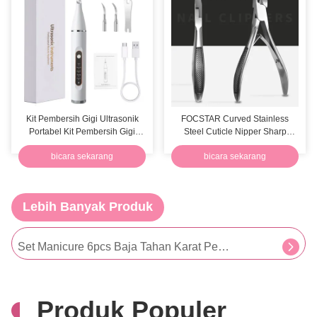
Kit Pembersih Gigi Ultrasonik
FOCSTAR Curved Stainless
Portabel Kit Pembersih Gigi
Steel Cuticle Nipper Sharp
Listrik Putih
Cuticle Nippers
bicara sekarang
bicara sekarang
Stiker Tato Temporer Tahan Air Kustom untuk Tubuh Mudah Dipasang
Lebih Banyak Produk
Nippers dan Pendorong Kutikula Portabel Logo Kustom Kotak Hadiah Alat Stainless Steel
Set Manicure 6pcs Baja Tahan Karat Penjepit Kuku Jari Kaki Alat Pemotong Kuku
Alat kuku Stainless Steel Nail Clipper Cuticle Nipper Trimmer Pedicure Tool
Produk Populer
Nippers Kutikula Pedikur Profesional untuk Kuku Tebal dan Tumbuh ke Dalam, Gunting Kuku Nyaman untuk Perawatan Kuku