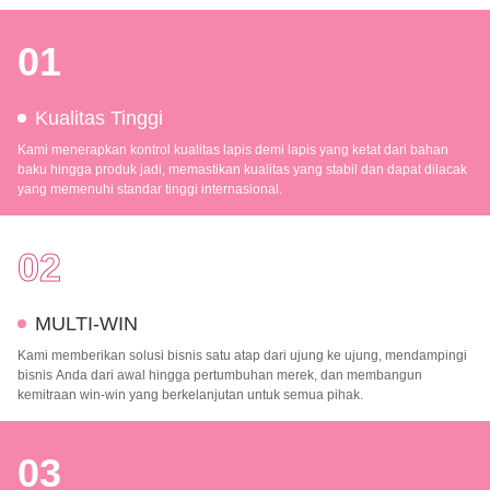
01
Kualitas Tinggi
Kami menerapkan kontrol kualitas lapis demi lapis yang ketat dari bahan
baku hingga produk jadi, memastikan kualitas yang stabil dan dapat dilacak
yang memenuhi standar tinggi internasional.
02
MULTI-WIN
Kami memberikan solusi bisnis satu atap dari ujung ke ujung, mendampingi
bisnis Anda dari awal hingga pertumbuhan merek, dan membangun
kemitraan win-win yang berkelanjutan untuk semua pihak.
03