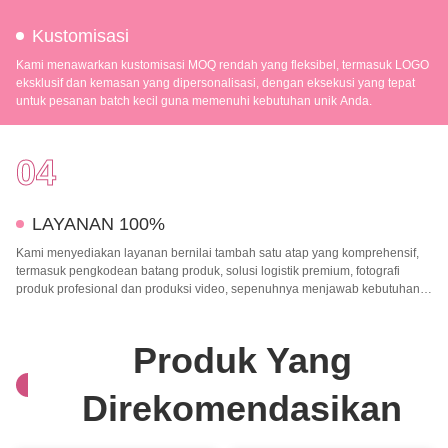
Kustomisasi
Kami menawarkan kustomisasi MOQ rendah yang fleksibel, termasuk LOGO
eksklusif dan kemasan yang dipersonalisasi, dengan eksekusi yang tepat
untuk pesanan batch kecil guna memenuhi kebutuhan unik Anda.
04
LAYANAN 100%
Kami menyediakan layanan bernilai tambah satu atap yang komprehensif,
termasuk pengkodean batang produk, solusi logistik premium, fotografi
produk profesional dan produksi video, sepenuhnya menjawab kebutuhan
operasional Anda dan mendorong pertumbuhan bisnis Anda.
Produk Yang
Direkomendasikan