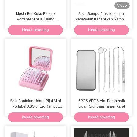
Video
Mesin Bor Kuku Elektrik
Sikat Sampo Plastik Lembut
Portabel Mini Isi Ulang
Perawatan Kecantikan Rambut,
2200mAh 30000RPM
Pijat Kulit Kepala Silikon, Logo
bicara sekarang
bicara sekarang
Kebisingan Rendah
Kustom
Sisir Bantalan Udara Pijat Mini
5PCS 6PCS Alat Pembersih
Portabel ABS untuk Rambut
Lidah Gigi Baja Tahan Karat
Mengembang
bicara sekarang
bicara sekarang