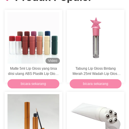
Focstar OEM Stainless Steel Nail Pusher Alat Kutikula Ujung Ganda Penghilang Cat Gel Kuku
Customized Logo Nail Clipper dengan built-in Spring Cuticle Nipper Toenail Clippers
Silver stainless steel campuran palet kosmetik Spatula dengan kasus kulit
Blok File Kuku Berbentuk Jantung Dua Sisi Buffer Elastisitas Tinggi Sanding
Blok Buffer Kuku Double Sided OEM Grit 100 Grit 180 Buffer Spons Kuku
Video
Matte 5ml Lip Gloss yang bisa
Tabung Lip Gloss Bintang
Set Perawatan Kuku Bayi Baru Lahir Pink Hijau Pemilih Telinga LED Kaca Pembesar Pinset Hidung
diisi ulang ABS Plastik Lip Gloss
Merah 25ml Wadah Lip Gloss
Tubes Square
Lucu
8pcs Bayi Set Clipper Kuku Silikon Bayi Baru Lahir Manikur Set Dengan Kotak Hadiah
bicara sekarang
bicara sekarang
Kuning 8in1 Bayi kuku Kit Keamanan kuku Clipper hidung pembersih sikat gigi Gunting kuku
ABS Baby Nail Clippers OEM Safe Nail Trimmer Listrik Dengan 6 Pad yang Dapat Diganti
Kit Kuku Bayi Baru Lahir Biru Pink 4pcs Pemotong Kuku Bayi Plastik ABS