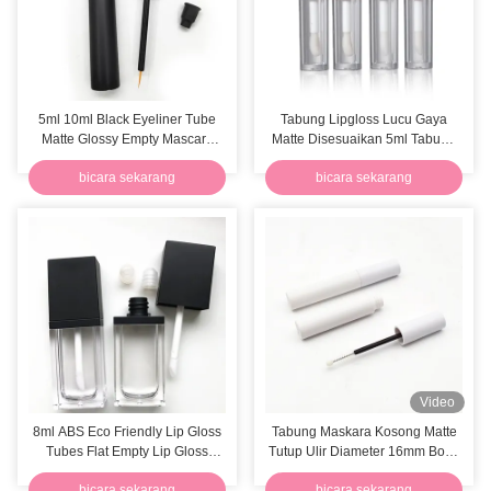
5ml 10ml Black Eyeliner Tube
Tabung Lipgloss Lucu Gaya
Matte Glossy Empty Mascara
Matte Disesuaikan 5ml Tabung
Botol
Lip Gloss
bicara sekarang
bicara sekarang
Video
8ml ABS Eco Friendly Lip Gloss
Tabung Maskara Kosong Matte
Tubes Flat Empty Lip Gloss
Tutup Ulir Diameter 16mm Botol
Container
Maskara Putih
bicara sekarang
bicara sekarang