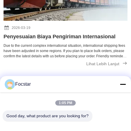
2026-03-19
Penyesuaian Biaya Pengiriman Internasional
Due to the current complex international situation, international shipping fees
have been adjusted in some regions. If you plan to place bulk orders, please
confirm the latest details with us before placing your order. Friendly reminder:
For shipments to Europe, we recommend choosing railway ...
Lihat Lebih Lanjut
Focstar
Kontak Cepat
1:05 PM
Good day, what product are you looking for?
Alamat
Lantai 2, Wanzhong Commercial Plaza, Distrik Longhua,