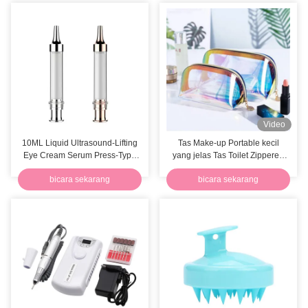
Video
10ML Liquid Ultrasound-Lifting
Tas Make-up Portable kecil
Eye Cream Serum Press-Type
yang jelas Tas Toilet Zippered
Vacuum Applicator Syringe
Waterproof
bicara sekarang
bicara sekarang
Flask PP Packaging untuk
kosmetik