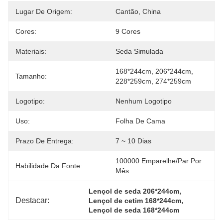
Lugar De Origem:
Cantão, China
Cores:
9 Cores
Materiais:
Seda Simulada
168*244cm, 206*244cm, 
Tamanho:
228*259cm, 274*259cm
Logotipo:
Nenhum Logotipo
Uso:
Folha De Cama
Prazo De Entrega:
7 ~ 10 Dias
100000 Emparelhe/par Por   
Habilidade Da Fonte:
Mês
, 
Lençol de seda 206*244cm
Destacar:
, 
Lençol de cetim 168*244cm
Lençol de seda 168*244cm