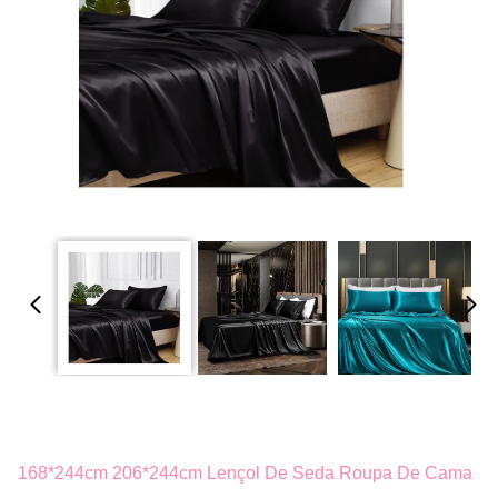
168*244cm 206*244cm Lençol De Seda Roupa De Cama