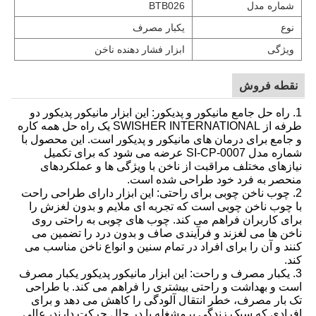
شماره مدل
BTB026
نوع
یکبار مصرف
ویژگی
ابزار فشار دهنده ناخن
نقطه فروش
1. راه حل جامع مانیکور و پدیکور: این ابزار مانیکور پدیکور دو
طرفه از SWISHER INTERNATIONAL یک راه حل همه کاره
و جامع برای درمان های مانیکور و پدیکور است. این محصول با
شماره مدل SI-CP-0007 عرضه می شود که برای تکمیل
نیازهای مختلف مراقبت از ناخن با ویژگی ها و عملکردهای
منحصر به فرد خود طراحی شده است.
2. چوب ناخن چوبی برای راحتی: این ابزار دارای طراحی راحت
با چوب ناخن چوبی است که تجربه ای ملایم و بدون لغزش را
برای کاربران فراهم می کند. چوب های چوبی به راحتی روی
ناخن ها می لغزند و فرآیندی صاف و بدون درد را تضمین می
کنند و آن را برای افراد در تمام سنین و انواع ناخن مناسب می
کند.
3. یکبار مصرف و راحت: این ابزار مانیکور پدیکور یکبار مصرف
است و بهداشت و راحتی بیشتری را فراهم می کند. با طراحی
تک بار مصرف، خطر انتقال آلودگی را کاهش می دهد و برای
افرادی که سبک زندگی پرمشغله یا در حال حرکت دارند، عالی