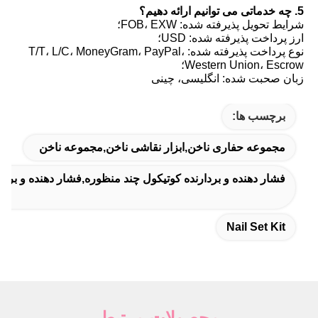
5. چه خدماتی می توانیم ارائه دهیم؟
شرایط تحویل پذیرفته شده: FOB، EXW؛
ارز پرداخت پذیرفته شده: USD؛
نوع پرداخت پذیرفته شده: T/T، L/C، MoneyGram، PayPal،
Western Union، Escrow؛
زبان صحبت شده: انگلیسی، چینی
برچسب ها:
مجموعه حفاری ناخن,ابزار نقاشی ناخن,مجموعه ناخن
فشار دهنده و بردارنده کوتیکول چند منظوره,فشار دهنده و برد
Nail Set Kit
محصولات مرتبط