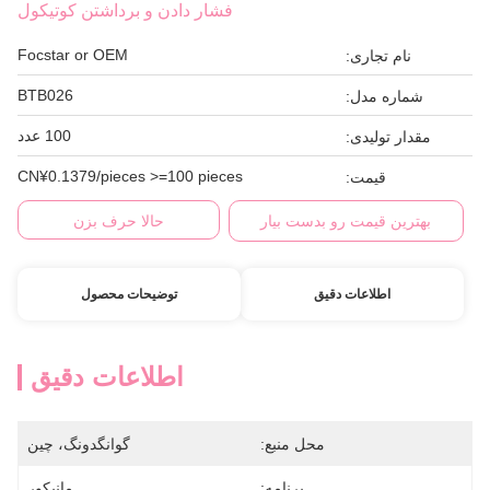
فشار دادن و برداشتن کوتیکول
Focstar or OEM
نام تجاری:
BTB026
شماره مدل:
100 عدد
مقدار تولیدی:
CN¥0.1379/pieces >=100 pieces
قیمت:
بهترین قیمت رو بدست بیار
حالا حرف بزن
اطلاعات دقیق
توضیحات محصول
اطلاعات دقیق
محل منبع:
گوانگدونگ، چین
برنامه:
مانیکور