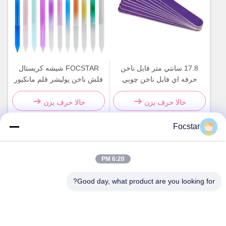
17.8 سانتي متر فايل ناخن
FOCSTAR شیشه کریستال
حرفه اي فايل ناخن چوبي
فلش ناخن پولیشر قلم مانکیور
طبيعي دو طرفه
سیلندر شفاف رنگارنگ
حالا حرف بزن
حالا حرف بزن
Focstar
تماس سریع
6:20 PM
آدرس
Good day, what product are you looking for?
طبقه دوم، میدان تجاری وانژونگ، منطقه لونگهوا، شنژن، استان
گوانگدونگ، چین 518131
تلفن