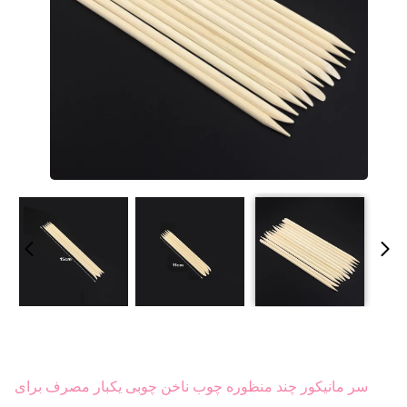
سر مانیکور چند منظوره چوب ناخن چوبی یکبار مصرف برای