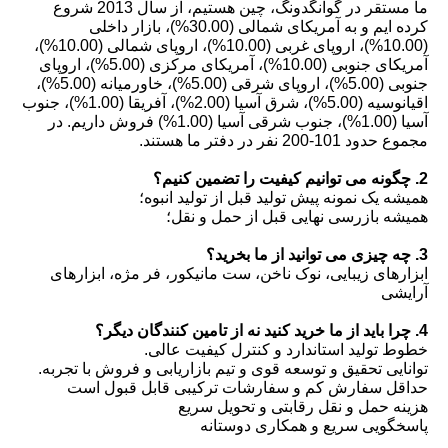
ما مستقر در گوانگدونگ، چین هستیم، از سال 2013 شروع
کرده ایم و به آمریکای شمالی (30.00%)، بازار داخلی
(10.00%)، اروپای غربی (10.00%)، اروپای شمالی (10.00%)،
آمریکای جنوبی (10.00%)، آمریکای مرکزی (5.00%)، اروپای
جنوبی (5.00%)، اروپای شرقی (5.00%)، خاورمیانه (5.00%)،
اقیانوسیه (5.00%)، شرق آسیا (2.00%)، آفریقا (1.00%)، جنوب
آسیا (1.00%)، جنوب شرقی آسیا (1.00%) فروش داریم. در
مجموع حدود 101-200 نفر در دفتر ما هستند.
2. چگونه می توانیم کیفیت را تضمین کنیم؟
همیشه یک نمونه پیش تولید قبل از تولید انبوه؛
همیشه بازرسی نهایی قبل از حمل و نقل؛
3. چه چیزی می توانید از ما بخرید؟
ابزارهای زیبایی، نوک ناخن، ست مانیکور، فر مژه، ابزارهای
آرایشی
4. چرا باید از ما خرید کنید نه از تامین کنندگان دیگر؟
خطوط تولید استاندارد و کنترل کیفیت عالی.
توانایی تحقیق و توسعه قوی و تیم بازاریابی و فروش با تجربه.
حداقل سفارش کم و سفارشات ترکیبی قابل قبول است
هزینه حمل و نقل رقابتی و تحویل سریع
پاسخگویی سریع و همکاری دوستانه