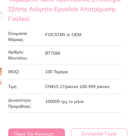
Σβήτης Αόλμητο Εργαλείο Αποτρίχωσης
Γυαλιού
Ονομασία
FOCSTAR or OEM
Μάρκας:
Αριθμός
BT7066
Μοντέλου:
MOQ:
100 Τεμάχια
Τιμή:
CN¥15.17/pieces 100-999 pieces
Δυνατότητα
100000 τμχ το μήνα
Προμήθειας:
Συνομιλία Τώρα
Πάρτε Την Καλύτερη Τιμή