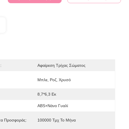
:
Αφαίρεση Τρίχας Σώματος
Μπλε, Ροζ, Χρυσό
8,7*6,3 Εκ
ABS+Νάνο Γυαλί
τα Προσφοράς:
100000 Τμχ Το Μήνα