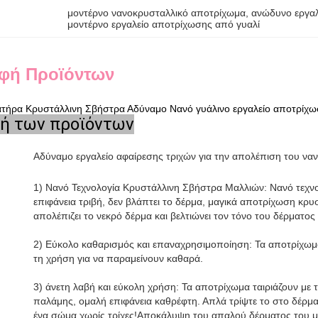
μοντέρνο νανοκρυσταλλικό αποτρίχωμα
, 
ανώδυνο εργαλ
μοντέρνο εργαλείο αποτρίχωσης από γυαλί
φή Προϊόντων
ατήρα Κρυστάλλινη Σβήστρα Αδύναμο Νανό γυάλινο εργαλείο αποτρίχ
ή των προϊόντων
Αδύναμο εργαλείο αφαίρεσης τριχών για την απολέπιση του να
1) Νανό Τεχνολογία Κρυστάλλινη Σβήστρα Μαλλιών: Νανό τεχν
επιφάνεια τριβή, δεν βλάπτει το δέρμα, μαγικά αποτρίχωση κρυ
απολέπιζει το νεκρό δέρμα και βελτιώνει τον τόνο του δέρματος
2) Εύκολο καθαρισμός και επαναχρησιμοποίηση: Τα αποτρίχωμα
τη χρήση για να παραμείνουν καθαρά.
3) άνετη λαβή και εύκολη χρήση: Τα αποτρίχωμα ταιριάζουν με
παλάμης, ομαλή επιφάνεια καθρέφτη. Απλά τρίψτε το στο δέρμα 
ένα σώμα χωρίς τρίχες!Αποκάλυψη του απαλού δέρματος του μ