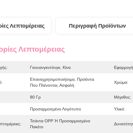
ίες Λεπτομέρειας
Περιγραφή Προϊόντων
ρίες Λεπτομέρειας
γής:
Γκουανγκντόνγκ, Κίνα
Εφαρμογή
Επαναχρησιμοποιήσιμα, Προϊόντα 
ό:
Χρώμα:
Που Πλένονται, Ασφαλή
80 Γρ
Μέγεθος:
Προσαρμοσμένο Λογότυπο
Υλικό:
Τσάντα OPP Ή Προσαρμοσμένο 
πτομέρειες:
Δυνατότη
Πακέτο