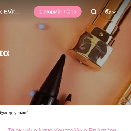
Συνομιλία Τώρα
Μας Ελάτε Σε Επαφή Με
τα
ίχωσης γυαλιού
Ταιριωμένο Νανό Κρυστάλλινο Επιλατήρα