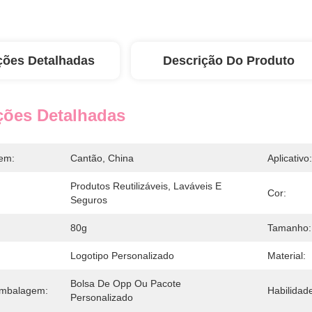
ções Detalhadas
Descrição Do Produto
ções Detalhadas
em:
Cantão, China
Aplicativo:
Produtos Reutilizáveis, Laváveis ​​e 
Cor:
Seguros
80g
Tamanho:
Logotipo Personalizado
Material:
Bolsa De Opp Ou Pacote 
Embalagem:
Habilidad
Personalizado