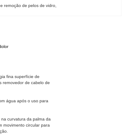
de remoção de pelos de vidro
, 
dolor
ia fina superfície de
os removedor de cabelo de
 com água após o uso para
m na curvatura da palma da
um movimento circular para
ação.