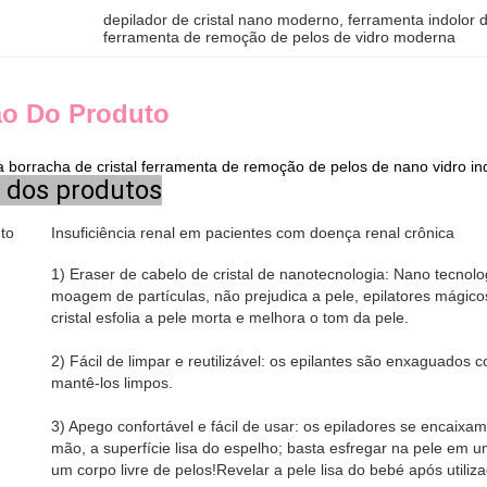
depilador de cristal nano moderno
, 
ferramenta indolor 
ferramenta de remoção de pelos de vidro moderna
ão Do Produto
 borracha de cristal ferramenta de remoção de pelos de nano vidro in
 dos produtos
to
Insuficiência renal em pacientes com doença renal crônica
1) Eraser de cabelo de cristal de nanotecnologia: Nano tecnolog
moagem de partículas, não prejudica a pele, epilatores mágic
cristal esfolia a pele morta e melhora o tom da pele.
2) Fácil de limpar e reutilizável: os epilantes são enxaguados
mantê-los limpos.
3) Apego confortável e fácil de usar: os epiladores se encaixa
mão, a superfície lisa do espelho; basta esfregar na pele em 
um corpo livre de pelos!Revelar a pele lisa do bebé após utiliz