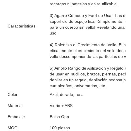
recargas ni baterías y es reutilizable.
3) Agarre Cómodo y Fácil de Usar: Las depi
superficie de espejo lisa; ¡Simplemente frót
Características
para un cuerpo sin vello! Revelando una p
uso.
4) Ralentiza el Crecimiento del Vello: El bor
eficazmente el crecimiento del vello después
vello descomponiendo las partículas de vell
5) Amplio Rango de Aplicación y Regalo Perf
de usar en nudillos, brazos, piernas, pecho
depilar es un regalo, depilación sedosa par
cumpleaños, aniversarios, etc.
Color
Azul, dorado, rosa
Material
Vidrio + ABS
Embalaje
Bolsa Opp
MOQ
100 piezas