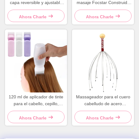
capa reversible y ajustable
masaje Focstar Construido
de satén
en espejo de plástico
redondo cepilla para el
Ahora Charle
Ahora Charle
cabello púrpura
120 ml de aplicador de tinte
Massageador para el cuero
para el cabello, cepillo,
cabelludo de acero
botella, peine, botella de
inoxidable
tinte para el cabello rosa
Ahora Charle
Ahora Charle