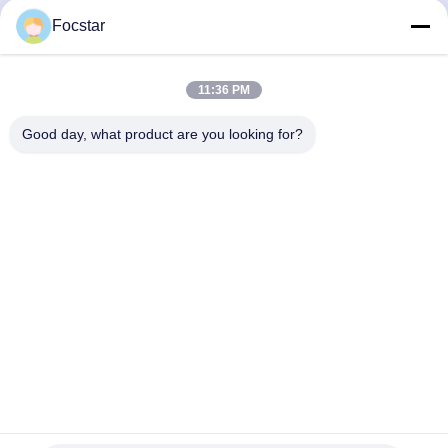
Focstar
Contacto rápido
Dirección
11:36 PM
2do Piso, Wanzhong Commercial Plaza, Distrito de
Good day, what product are you looking for?
Longhua, Shenzhen, Provincia de Guangdong, China
518131
Teléfono
13427908047
Email
edmund@focstar.com
Políticas de privacidad
|
Mapa del Sitio
| Buena calidad de
China tubo del lustre del labio Proveedor. © de Copyright 2026