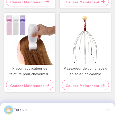
cheveux en plastique violet
Causez Maintenant
Causez Maintenant
Flacon applicateur de
Massageur de cuir chevelu
teinture pour cheveux de
en acier inoxydable
120 ml avec brosse Rose
Flacon applicateur de
Causez Maintenant
Causez Maintenant
teinture pour cheveux avec
peigne
Focstar
Contactez rapidement