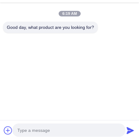
Adresse
6:19 AM
2ème étage, place commerciale Wanzhong, district de
Good day, what product are you looking for?
Longhua, Shenzhen, province du Guangdong, Chine
518131
Téléphone
13427908047
Email
edmund@focstar.com
Politique en matière de protection de la vie privée
|
Plan du
site
| Bonne qualité de la Chine tube de lustre de lèvre
Fournisseur. © de Copyright 2026 Shenzhen Focstar
Technology Co., Ltd. . Tous droits réservés.