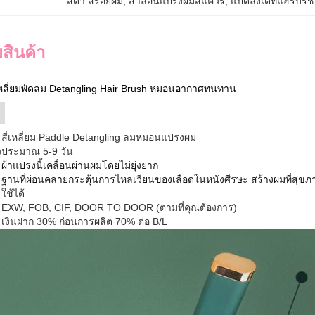
สีดํา สร้อยผม
, 
สาลอนแปรงผมสแควร์
, 
แป๊ดลิ่งเดทแฮร์บรช
สินค้า
หลี่ยมพัดลม Detangling Hair Brush หมอนอากาศทนทาน
สี่เหลี่ยม Paddle Detangling ลมหมอนแปรงผม
ว
ประมาณ 5-9 วัน
ผ้าแปรงนี้เคลื่อนผ่านผมโดยไม่ยุ่งยาก
ฐานที่ผ่อนคลายกระตุ้นการไหลเวียนของเลือดในหนังศีรษะ สร้างผมที่สุขภา
ใช้ได้
EXW, FOB, CIF, DOOR TO DOOR (ตามที่คุณต้องการ)
เงินฝาก 30% ก่อนการผลิต 70% ต่อ B/L