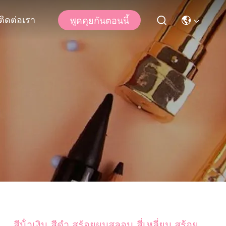
ติดต่อเรา
พูดคุยกันตอนนี้
สีน้ําเงิน สีดํา สร้อยผมสลอน สี่เหลี่ยม สร้อย