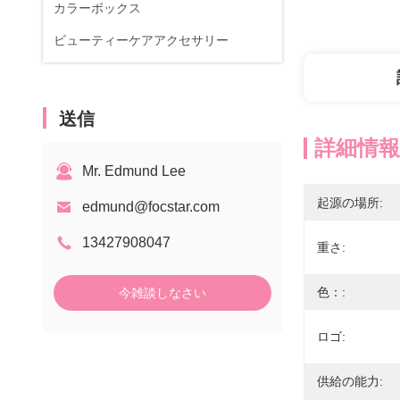
カラーボックス
ビューティーケアアクセサリー
送信
詳細情報
Mr. Edmund Lee
起源の場所:
edmund@focstar.com
13427908047
重さ:
色：:
今雑談しなさい
ロゴ:
供給の能力: