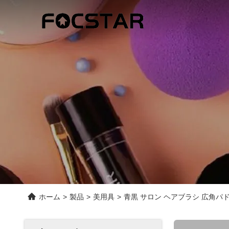
ホーム
>
製品
>
美用具
>
青黒 サロン ヘアブラシ 広角パド