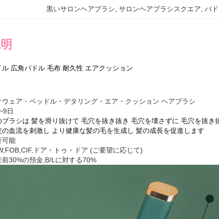
黒いサロンヘアブラシ
, 
サロンヘアブラシスクエア
, 
パド
説明
ル 広角パドル 毛布 耐久性 エアクッション
クウェア・ペッドル・デタリング・エア・クッション ヘアブラシ
~9日
のブラシは 髪を滑り抜けて 毛穴を抜き抜き 毛穴を壊さずに 毛穴を抜き
皮の血流を刺激し より健康な髪の毛を生成し 髪の成長を促進します
行可能
W,FOB,CIF,ドア・トゥ・ドア (ご要望に応じて)
前30%の預金,B/Lに対する70%