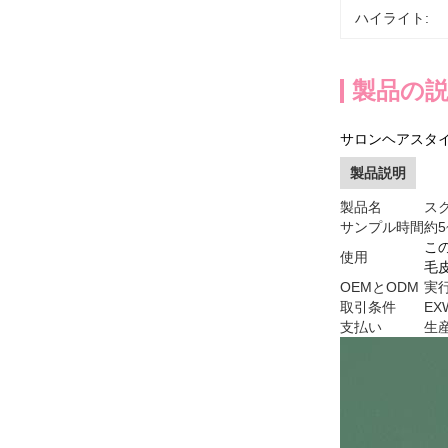
ハイライト:
製品の
サロンヘアスタイ
製品説明
製品名
ス
サンプル時間
約5
こ
使用
毛
OEMとODM
実
取引条件
EX
支払い
生産