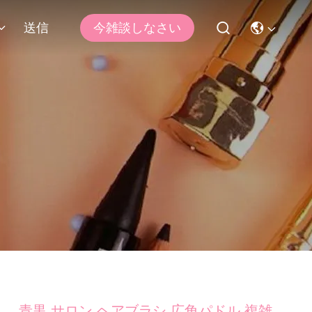
送信
今雑談しなさい
青黒 サロン ヘアブラシ 広角パドル 複雑