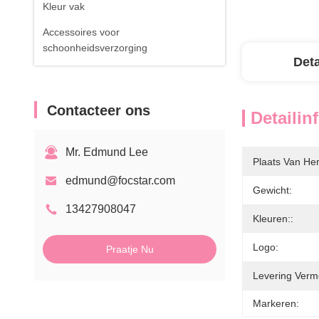
Kleur vak
Accessoires voor
schoonheidsverzorging
Deta
Contacteer ons
Detailin
Mr. Edmund Lee
Plaats Van He
edmund@focstar.com
Gewicht:
13427908047
Kleuren::
Logo:
Praatje Nu
Levering Verm
Markeren: