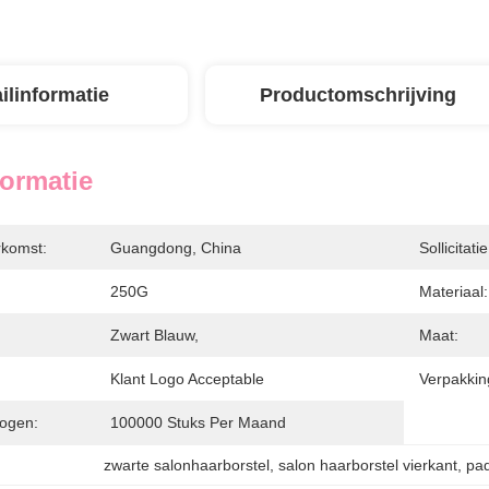
ilinformatie
Productomschrijving
formatie
rkomst:
Guangdong, China
Sollicitatie
250G
Materiaal:
Zwart Blauw,
Maat:
Klant Logo Acceptable
Verpakking
ogen:
100000 Stuks Per Maand
zwarte salonhaarborstel
, 
salon haarborstel vierkant
, 
pad