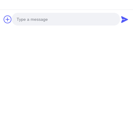
Photo
Video Call
Audio Call
Бирки:
Профессиональные Инструменты Для Педикюра
Набор Пинцетов Для Бровей