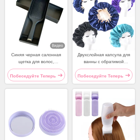
Видео
Синяя черная салонная
Двухслойная капсула для
щетка для волос,
ванны с обратимой
квадратная лопастная
регулируемой сатинной
распутывающая щетка для
головкой
Побеседуйте Теперь
Побеседуйте Теперь
волос