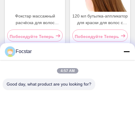
Фокстар массажный
120 мл бутылка-аппликатор
расчёска для волос
для краски для волос с
Встроенный в зеркало
кисточкой, розовая
Круглый пластиковый
бутылка-расческа для
Побеседуйте Теперь
Побеседуйте Теперь
щетка для волос
краски для волос
Фиолетовая
Focstar
Быстрый контакт
4:57 AM
Адрес
Good day, what product are you looking for?
2
Телефон
13427908047
Электронная почта
edmund@focstar.com