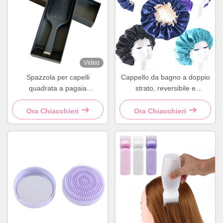
Video
Spazzola per capelli
Cappello da bagno a doppio
quadrata a pagaia
strato, reversibile e
districante per salone blu e
regolabile, in raso
nero
Ora Chiacchieri
Ora Chiacchieri