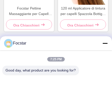
Focstar Pettine
120 ml Applicatore di tintura
Massaggiante per Capelli
per capelli Spazzola Bottiglia
con Specchietto Integrato,
pettine Rosa Bottiglia di
Spazzola Rotonda in Plastica
tintura per capelli
Ora Chiacchieri
Ora Chiacchieri
Viola
Focstar
Contatto rapido
7:25 PM
Indirizzo
Good day, what product are you looking for?
2° piano, Wanzhong Commercial Plaza, distretto di
Longhua, Shenzhen, provincia del Guangdong, Cina 518131
Telefono
13427908047
Email
edmund@focstar.com