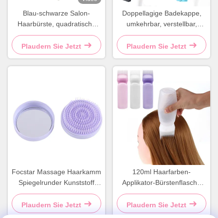
Blau-schwarze Salon-
Doppellagige Badekappe,
Haarbürste, quadratische
umkehrbar, verstellbar,
Paddelbürste zum Entwirren
Satin-Haube
Plaudern Sie Jetzt
Plaudern Sie Jetzt
Focstar Massage Haarkamm
120ml Haarfarben-
Spiegelrunder Kunststoff
Applikator-Bürstenflasche
Haarbürste Lila
Pink Haarfarbenflasche
Kamm
Plaudern Sie Jetzt
Plaudern Sie Jetzt