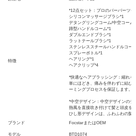
*12点セット：プロのバーバーツ
シリコンマッサージブラシ*1
デタングリングコーム/中空コーム*
蹄型ハンドルコーム*1
ダブルエンドブラシ*1
ラットテールブラシ*1
ステンレススチールハンドルコーム
スプレーボトル*1
ヘアリング*1
特徴
ヘアクリップ*4
*快適なヘアブラッシング：縮れを
単にほどき、痛みを伴わずに結び
ーミングプロセスを保証します。
*中空デザイン：中空デザインのデ
熱風を直接吹き付けて髪と頭皮を
ひし形デザインは、ふわふわの髪
ブランド
FocstarまたはOEM
モデル
BTD1074