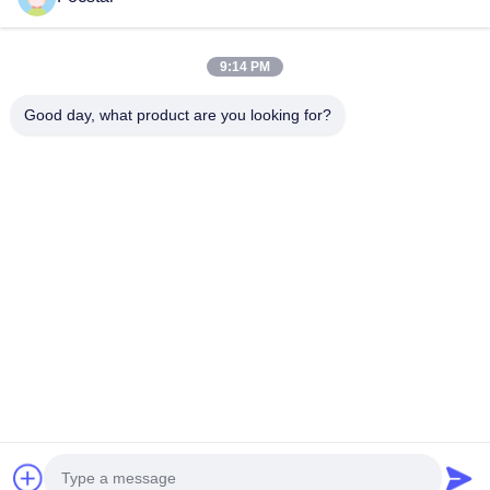
9:14 PM
Good day, what product are you looking for?
フォックスター マッサージ
120ml ヘア染料 アプリケー
ヘアコーム 内蔵ミラー ラウ
ション ブラシ ボトル ピンク
ンドプラスチックヘアブラシ
ヘア染料 ボトル シャンプー
パープル
今雑談しなさい
今雑談しなさい
迅速な連絡
住所