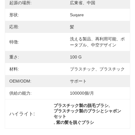
起源の場所:
広東省、中国
形状:
Suqare
応用:
髪
洗える製品、再利用可能、ポ
特徴:
ータブル、中空デザイン
重さ:
100 G
材料:
プラスチック、プラスチック
OEM/ODM:
サポート
供給の能力:
100000個/月
, 
プラスチック製の脱毛ブラシ
プラスチック製のブラシとシャボン
ハイライト:
セット
, 
紫の髪を脱ぐブラシ