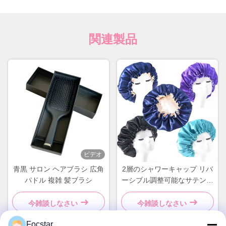
関連製品
ビデオ
青黒 サロン ヘアブラシ 広角
2層のシャワーキャップ リバ
パドル 複雑 髪ブラシ
ーシブル調整可能なサテンヘ
アキャップ
今雑談しなさい
今雑談しなさい
Focstar