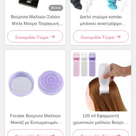
Βίντεο
Βούρτσα Μαλλιών Σαλόνι
Διπλό στρώμα καπάκι
Μπλε Μαύρο Τετράγωνη
μπάνιου αναστρέψιμο
Βούρτσα Ξεμπερδέματος
ρυθμιζόμενο σατέν καπό
Μαλλιών
Συνομιλία Τώρα
Συνομιλία Τώρα
Focstar Βούρτσα Μαλλιών
120 ml Εφαρμοστή
Μασάζ με Ενσωματωμένο
χρωστικών μαλλιών Βούρτσα
Καθρέφτη, Στρογγυλή
Φιάλο Ροζ χρωστικές
Πλαστική Βούρτσα Μαλλιών
μπουκάλες μαλλιών Χτένα