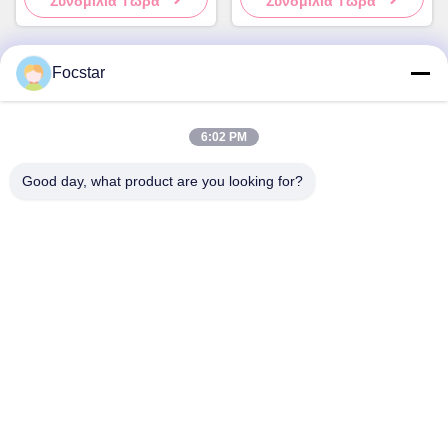
Συνομιλία Τώρα
Συνομιλία Τώρα
Μωβ
Focstar
Γρήγορη επικοινωνία
6:02 PM
Διεύθυνση
Good day, what product are you looking for?
2ος όροφος, εμπορική πλατεία Wanzhong, περιοχή
Longhua, Shenzhen, επαρχία Guangdong, Κίνα 518131
Τηλ.
13427908047
Ηλεκτρονικό ταχυδρομείο
edmund@focstar.com