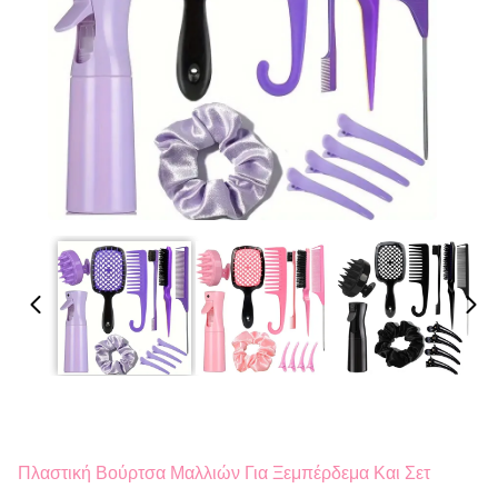
Πλαστική Βούρτσα Μαλλιών Για Ξεμπέρδεμα Και Σετ