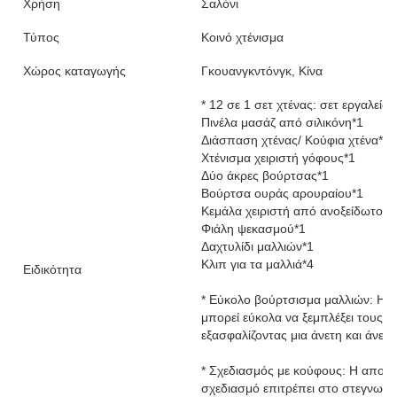
Χρήση
Σαλόνι
Τύπος
Κοινό χτένισμα
Χώρος καταγωγής
Γκουανγκντόνγκ, Κίνα
* 12 σε 1 σετ χτένας: σετ εργαλεί
Πινέλα μασάζ από σιλικόνη*1
Διάσπαση χτένας/ Κούφια χτένα*1
Χτένισμα χειριστή γόφους*1
Δύο άκρες βούρτσας*1
Βούρτσα ουράς αρουραίου*1
Κεμάλα χειριστή από ανοξείδωτο χ
Φιάλη ψεκασμού*1
Δαχτυλίδι μαλλιών*1
Κλιπ για τα μαλλιά*4
Ειδικότητα
* Εύκολο βούρτσισμα μαλλιών: Η 
μπορεί εύκολα να ξεμπλέξει τους κ
εξασφαλίζοντας μια άνετη και άνετ
* Σχεδιασμός με κούφους: Η αποσ
σχεδιασμό επιτρέπει στο στεγνωτή