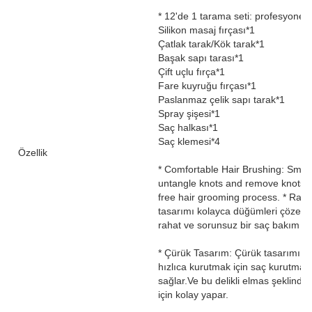
* 12'de 1 tarama seti: profesyonel b
Silikon masaj fırçası*1
Çatlak tarak/Kök tarak*1
Başak sapı tarası*1
Çift uçlu fırça*1
Fare kuyruğu fırçası*1
Paslanmaz çelik sapı tarak*1
Spray şişesi*1
Saç halkası*1
Saç klemesi*4
Özellik
* Comfortable Hair Brushing: Smoot
untangle knots and remove knots p
free hair grooming process. * Rahat
tasarımı kolayca düğümleri çözebilir
rahat ve sorunsuz bir saç bakım sü
* Çürük Tasarım: Çürük tasarımı ola
hızlıca kurutmak için saç kurutma 
sağlar.Ve bu delikli elmas şeklin
için kolay yapar.