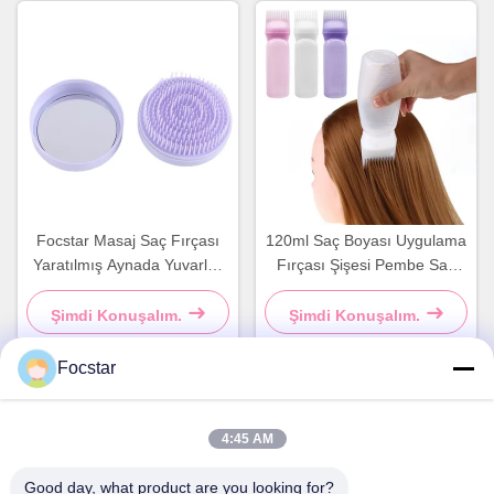
Focstar Masaj Saç Fırçası
120ml Saç Boyası Uygulama
Yaratılmış Aynada Yuvarlak
Fırçası Şişesi Pembe Saç
Plastik Saç Fırçası Mor
Boyası Şişesi Tarak
Şimdi Konuşalım.
Şimdi Konuşalım.
Focstar
Hızlı iletişim
4:45 AM
Adres
Good day, what product are you looking for?