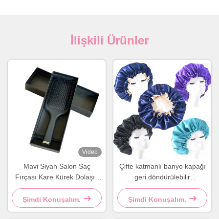
İlişkili Ürünler
Video
Mavi Siyah Salon Saç
Çifte katmanlı banyo kapağı
Fırçası Kare Kürek Dolaşık
geri döndürülebilir
Saç Fırçası
ayarlanabilir saten saç
başlığı
Şimdi Konuşalım.
Şimdi Konuşalım.