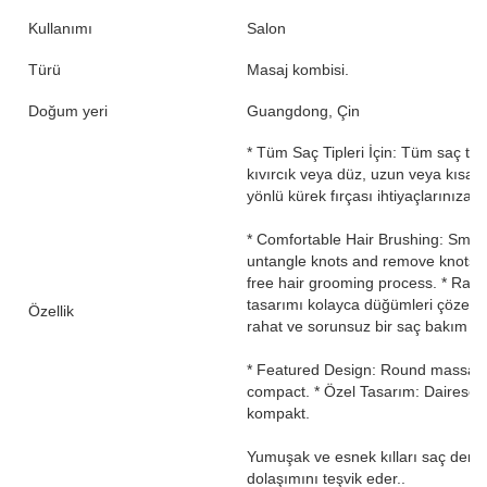
Kullanımı
Salon
Türü
Masaj kombisi.
Doğum yeri
Guangdong, Çin
* Tüm Saç Tipleri İçin: Tüm saç tipl
kıvırcık veya düz, uzun veya kısa, 
yönlü kürek fırçası ihtiyaçlarınıza h
* Comfortable Hair Brushing: Smoot
untangle knots and remove knots p
free hair grooming process. * Rahat
tasarımı kolayca düğümleri çözebilir
Özellik
rahat ve sorunsuz bir saç bakım sü
* Featured Design: Round massage 
compact. * Özel Tasarım: Dairesel m
kompakt.
Yumuşak ve esnek kılları saç derini
dolaşımını teşvik eder..