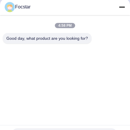
Focstar
Hızlı iletişim
4:58 PM
Good day, what product are you looking for?
Adres
2. kat, Wanzhong Ticari Meydanı, Longhua Bölgesi,
Shenzhen, Guangdong Eyaleti, Çin 518131
Tel
13427908047
E-posta
edmund@focstar.com
Gizlilik Politikası
|
Site Haritası
| Çin İyi Kalite Dudak Parlatıcısı