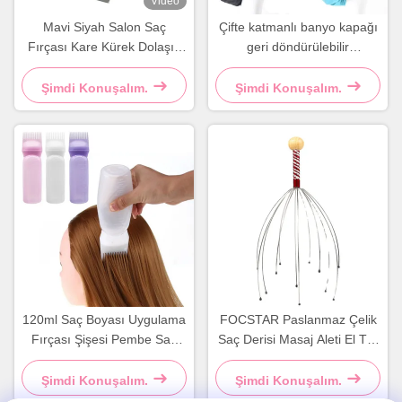
Video
Mavi Siyah Salon Saç
Çifte katmanlı banyo kapağı
Fırçası Kare Kürek Dolaşık
geri döndürülebilir
Saç Fırçası
ayarlanabilir saten saç
başlığı
Şimdi Konuşalım.
Şimdi Konuşalım.
120ml Saç Boyası Uygulama
FOCSTAR Paslanmaz Çelik
Fırçası Şişesi Pembe Saç
Saç Derisi Masaj Aleti El Tipi
Boyası Şişesi Tarak
Paslanmaz Çelik Kafa Masaj
Aleti
Şimdi Konuşalım.
Şimdi Konuşalım.