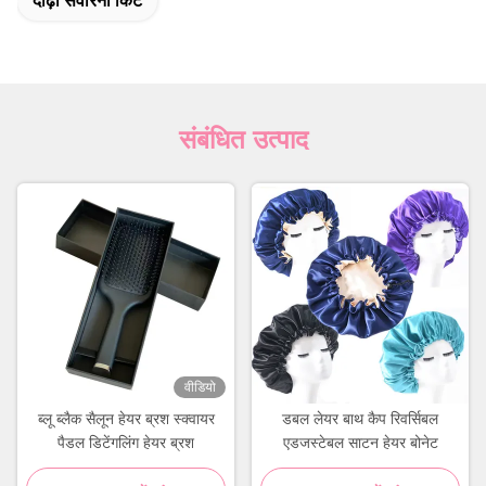
दाढ़ी संवारना किट
संबंधित उत्पाद
वीडियो
ब्लू ब्लैक सैलून हेयर ब्रश स्क्वायर
डबल लेयर बाथ कैप रिवर्सिबल
पैडल डिटेंगलिंग हेयर ब्रश
एडजस्टेबल साटन हेयर बोनेट