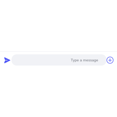
Photo
Video Call
Audio Call