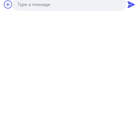
Photo
Video Call
Audio Call